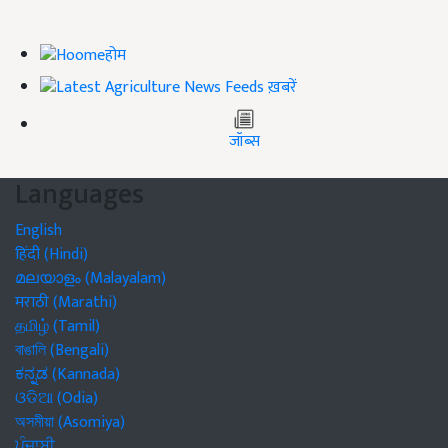
होम
ख़बरें
जॉब्स
Languages
English
हिंदी (Hindi)
മലയാളം (Malayalam)
मराठी (Marathi)
தமிழ் (Tamil)
বাঙালি (Bengali)
ಕನ್ನಡ (Kannada)
ଓଡିଆ (Odia)
অসমীয়া (Asomiya)
ਪੰਜਾਬੀ