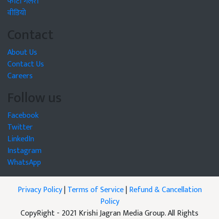
फोटो गैलरी
वीडियो
Contact
About Us
Contact Us
Careers
Follow us
Facebook
Twitter
LinkedIn
Instagram
WhatsApp
Privacy Policy
|
Terms of Service
|
Refund & Cancellation
Policy
CopyRight - 2021 Krishi Jagran Media Group. All Rights