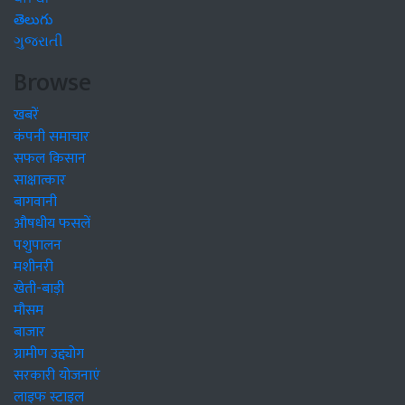
తెలుగు
ગુજરાતી
Browse
खबरें
कंपनी समाचार
सफल किसान
साक्षात्कार
बागवानी
औषधीय फसलें
पशुपालन
मशीनरी
खेती-बाड़ी
मौसम
बाजार
ग्रामीण उद्द्योग
सरकारी योजनाएं
लाइफ स्टाइल