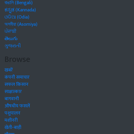
বাঙালি (Bengali)
ಕನ್ನಡ (Kannada)
ଓଡିଆ (Odia)
অসমীয়া (Asomiya)
ਪੰਜਾਬੀ
తెలుగు
ગુજરાતી
Browse
खबरें
कंपनी समाचार
सफल किसान
साक्षात्कार
बागवानी
औषधीय फसलें
पशुपालन
मशीनरी
खेती-बाड़ी