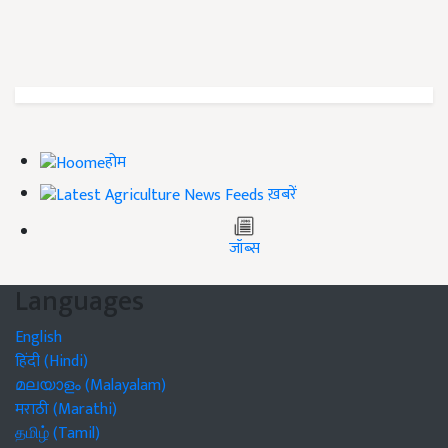
होम
ख़बरें
जॉब्स
Languages
English
हिंदी (Hindi)
മലയാളം (Malayalam)
मराठी (Marathi)
தமிழ் (Tamil)