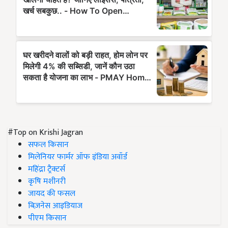
#Top on Krishi Jagran
सफल किसान
मिलेनियर फार्मर ऑफ इंडिया अवॉर्ड
महिंद्रा ट्रैक्टर्स
कृषि मशीनरी
जायद की फसल
बिज़नेस आइडियाज
पीएम किसान