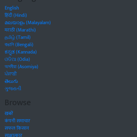
English
हिंदी (Hindi)
മലയാളം (Malayalam)
मराठी (Marathi)
தமிழ் (Tamil)
বাঙালি (Bengali)
ಕನ್ನಡ (Kannada)
ଓଡିଆ (Odia)
অসমীয়া (Asomiya)
ਪੰਜਾਬੀ
తెలుగు
ગુજરાતી
Browse
खबरें
कंपनी समाचार
सफल किसान
साक्षात्कार