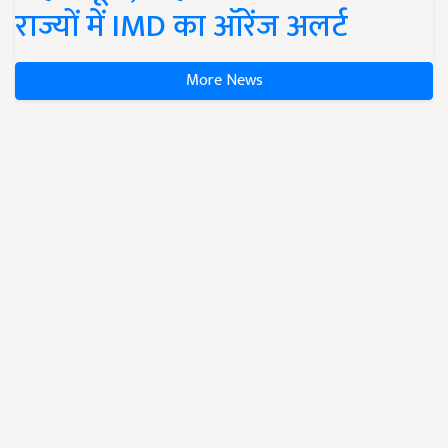
राज्यों में IMD का ऑरेंज अलर्ट
More News