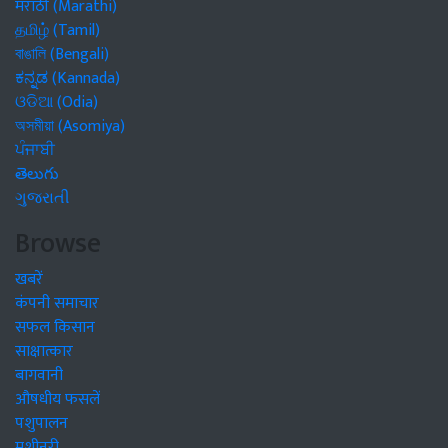
मराठी (Marathi)
தமிழ் (Tamil)
বাঙালি (Bengali)
ಕನ್ನಡ (Kannada)
ଓଡିଆ (Odia)
অসমীয়া (Asomiya)
ਪੰਜਾਬੀ
తెలుగు
ગુજરાતી
Browse
खबरें
कंपनी समाचार
सफल किसान
साक्षात्कार
बागवानी
औषधीय फसलें
पशुपालन
मशीनरी