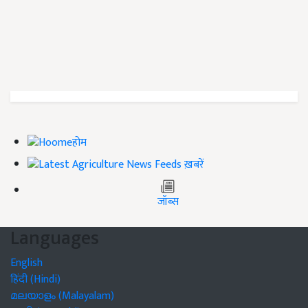
होम
ख़बरें
जॉब्स
Languages
English
हिंदी (Hindi)
മലയാളം (Malayalam)