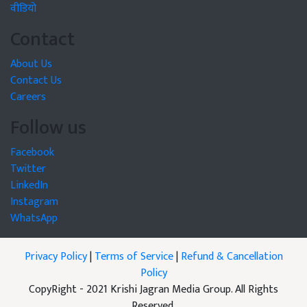
वीडियो
Contact
About Us
Contact Us
Careers
Follow us
Facebook
Twitter
LinkedIn
Instagram
WhatsApp
Privacy Policy
|
Terms of Service
|
Refund & Cancellation
Policy
CopyRight - 2021 Krishi Jagran Media Group. All Rights
Reserved.