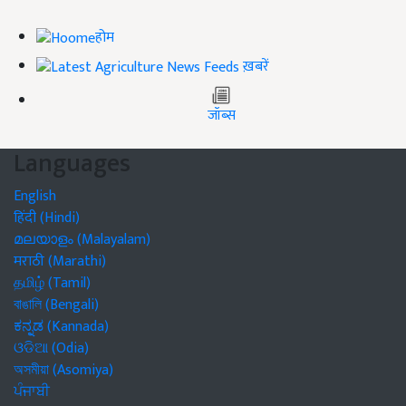
होम
ख़बरें
जॉब्स
Languages
English
हिंदी (Hindi)
മലയാളം (Malayalam)
मराठी (Marathi)
தமிழ் (Tamil)
বাঙালি (Bengali)
ಕನ್ನಡ (Kannada)
ଓଡିଆ (Odia)
অসমীয়া (Asomiya)
ਪੰਜਾਬੀ