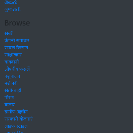
తెలుగు
ગુજરાતી
Browse
खबरें
कंपनी समाचार
सफल किसान
साक्षात्कार
बागवानी
औषधीय फसलें
पशुपालन
मशीनरी
खेती-बाड़ी
मौसम
बाजार
ग्रामीण उद्द्योग
सरकारी योजनाएं
लाइफ स्टाइल