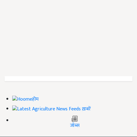
होम
ख़बरें
जॉब्स