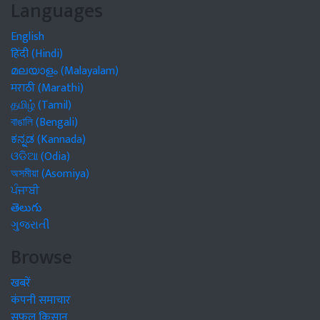
Languages
English
हिंदी (Hindi)
മലയാളം (Malayalam)
मराठी (Marathi)
தமிழ் (Tamil)
বাঙালি (Bengali)
ಕನ್ನಡ (Kannada)
ଓଡିଆ (Odia)
অসমীয়া (Asomiya)
ਪੰਜਾਬੀ
తెలుగు
ગુજરાતી
Browse
खबरें
कंपनी समाचार
सफल किसान