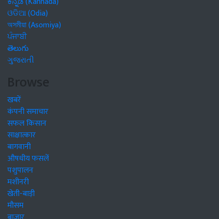
ಕನ್ನಡ (Kannada)
ଓଡିଆ (Odia)
অসমীয়া (Asomiya)
ਪੰਜਾਬੀ
తెలుగు
ગુજરાતી
Browse
खबरें
कंपनी समाचार
सफल किसान
साक्षात्कार
बागवानी
औषधीय फसलें
पशुपालन
मशीनरी
खेती-बाड़ी
मौसम
बाजार