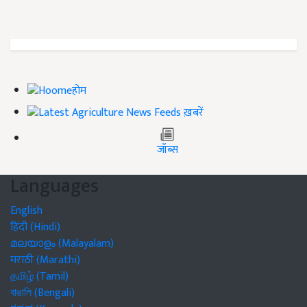
होम
ख़बरें
जॉब्स
Languages
English
हिंदी (Hindi)
മലയാളം (Malayalam)
मराठी (Marathi)
தமிழ் (Tamil)
বাঙালি (Bengali)