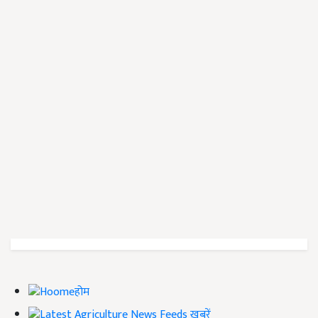
होम
ख़बरें