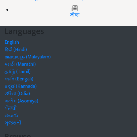
जॉब्स
Languages
English
हिंदी (Hindi)
മലയാളം (Malayalam)
मराठी (Marathi)
தமிழ் (Tamil)
বাঙালি (Bengali)
ಕನ್ನಡ (Kannada)
ଓଡିଆ (Odia)
অসমীয়া (Asomiya)
ਪੰਜਾਬੀ
తెలుగు
ગુજરાતી
Browse