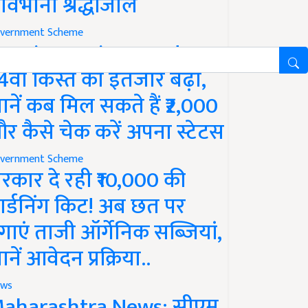
ावभीनी श्रद्धांजलि
vernment Scheme
M Kisan Yojana Update:
4वीं किस्त का इंतजार बढ़ा,
ानें कब मिल सकते हैं ₹2,000
र कैसे चेक करें अपना स्टेटस
vernment Scheme
रकार दे रही ₹10,000 की
ार्डनिंग किट! अब छत पर
गाएं ताजी ऑर्गेनिक सब्जियां,
ानें आवेदन प्रक्रिया..
ws
aharashtra News: सीएम