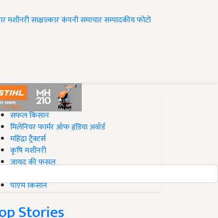
ार
मशीनरी
साक्षात्कार
कंपनी समाचार
सम्पादकीय
फोटो
op on Krishi Jagran
सफल किसान
मिलेनियर फार्मर ऑफ इंडिया अवॉर्ड
महिंद्रा ट्रैक्टर्स
कृषि मशीनरी
जायद की फसल
बिज़नेस आइडियाज
पीएम किसान
op Stories