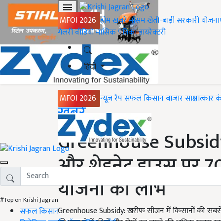
MFOI 2026
होम
ख़बरें
मौसम
खेती-बाड़ी
सरकारी योजना
गैलरी
वीडियो
मासिक पत्रिका
डायरेक्टरी
हिंदी
MFOI 2026
न्यूज़ रैप
सफल किसान
बाजार
साक्षात्कार
क
Home
ख़बरें
Greenhouse Subsidy:
और शेडनेट हाउस पर 7
योजना का लाभ
#Top on Krishi Jagran
Greenhouse Subsidy: खरीफ सीजन में किसानों की सबसे बड़
सफल किसान