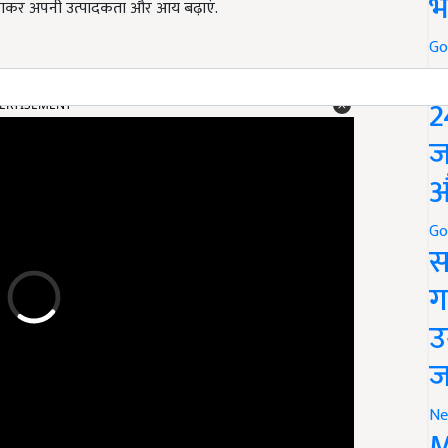
भ
कर अपनी उत्पादकता और आय बढ़ाएं.
Go
P
ERTISEMENT
2
ज
औ
Go
स
ग
उ
ज
Ne
M