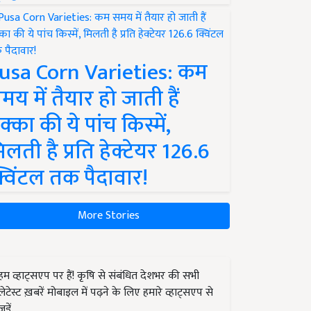
usa Corn Varieties: कम
मय में तैयार हो जाती हैं
क्का की ये पांच किस्में,
िलती है प्रति हेक्टेयर 126.6
्विंटल तक पैदावार!
More Stories
हम व्हाट्सएप पर हैं! कृषि से संबंधित देशभर की सभी
लेटेस्ट ख़बरें मोबाइल में पढ़ने के लिए हमारे व्हाट्सएप से
जुड़ें.