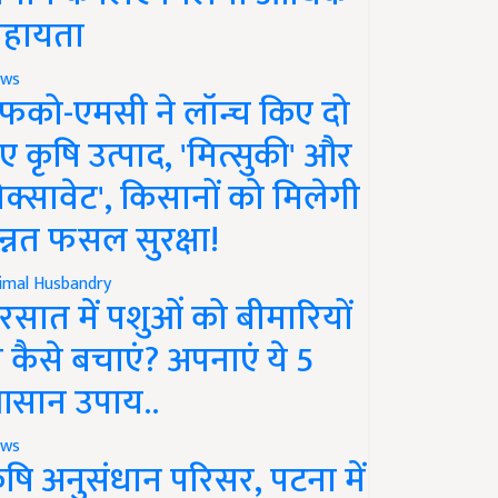
हायता
ws
फको-एमसी ने लॉन्च किए दो
ए कृषि उत्पाद, 'मित्सुकी' और
नेक्सावेट', किसानों को मिलेगी
न्नत फसल सुरक्षा!
imal Husbandry
रसात में पशुओं को बीमारियों
े कैसे बचाएं? अपनाएं ये 5
सान उपाय..
ws
ृषि अनुसंधान परिसर, पटना में