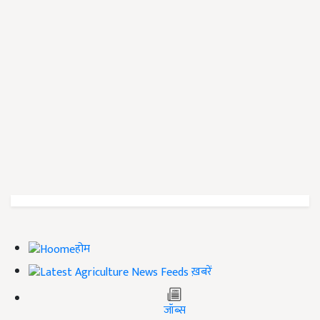
होम
ख़बरें
जॉब्स