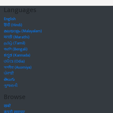
Languages
English
हिंदी (Hindi)
മലയാളം (Malayalam)
मराठी (Marathi)
தமிழ் (Tamil)
বাঙালি (Bengali)
ಕನ್ನಡ (Kannada)
ଓଡିଆ (Odia)
অসমীয়া (Asomiya)
ਪੰਜਾਬੀ
తెలుగు
ગુજરાતી
Browse
खबरें
कंपनी समाचार