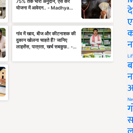
द
ए
क
न
Li
ब
न
आ
Ne
ग
स
ल