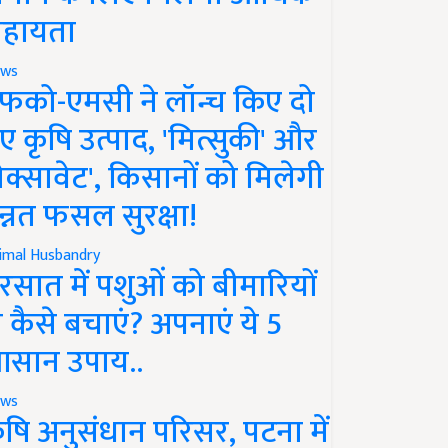
हायता
ws
फको-एमसी ने लॉन्च किए दो
ए कृषि उत्पाद, 'मित्सुकी' और
नेक्सावेट', किसानों को मिलेगी
न्नत फसल सुरक्षा!
imal Husbandry
रसात में पशुओं को बीमारियों
े कैसे बचाएं? अपनाएं ये 5
सान उपाय..
ws
ृषि अनुसंधान परिसर, पटना में