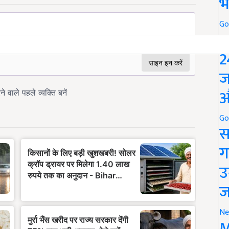
भ
Go
P
2
ज
औ
Go
स
ग
उ
ज
Ne
M