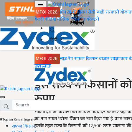
MFOI 2026
होम
ख़बरें
मौसम
खेती-बाड़ी
सरकारी योजना
गैलरी
वीडियो
मासिक पत्रिका
डायरेक्टरी
हिंदी
MFOI 2026
न्यूज़ रैप
सफल किसान
बाजार
साक्षात्कार
क
Home
ख़बरें
इस राज्य में किसानों क
रुपए
आंध्र प्रदेश के किसानों को आर्थिक मदद देने के लिए यहां क
का नाम रायत भरोसा स्किम का नाम दिया गया है. प्राप्त 
#Top on Krishi Jagran
इसके तहत राज्य के किसानों को 12,500 रुपए सालाना की 
सफल किसान