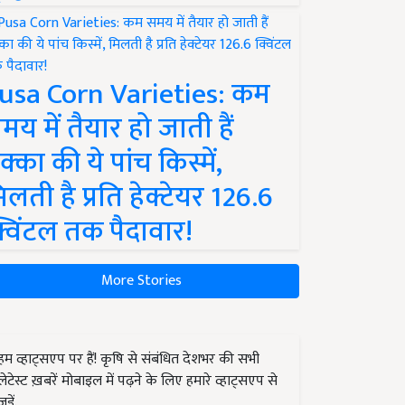
usa Corn Varieties: कम
मय में तैयार हो जाती हैं
क्का की ये पांच किस्में,
िलती है प्रति हेक्टेयर 126.6
्विंटल तक पैदावार!
More Stories
हम व्हाट्सएप पर हैं! कृषि से संबंधित देशभर की सभी
लेटेस्ट ख़बरें मोबाइल में पढ़ने के लिए हमारे व्हाट्सएप से
जुड़ें.