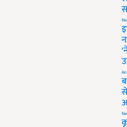
स
Ne
इ
न
'
उ
An
ब
स
आ
Ne
क