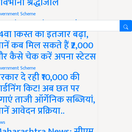
ावभीनी श्रद्धांजलि
vernment Scheme
M Kisan Yojana Update:
4वीं किस्त का इंतजार बढ़ा,
ानें कब मिल सकते हैं ₹2,000
र कैसे चेक करें अपना स्टेटस
vernment Scheme
रकार दे रही ₹10,000 की
ार्डनिंग किट! अब छत पर
गाएं ताजी ऑर्गेनिक सब्जियां,
ानें आवेदन प्रक्रिया..
ws
aharashtra News: सीएम