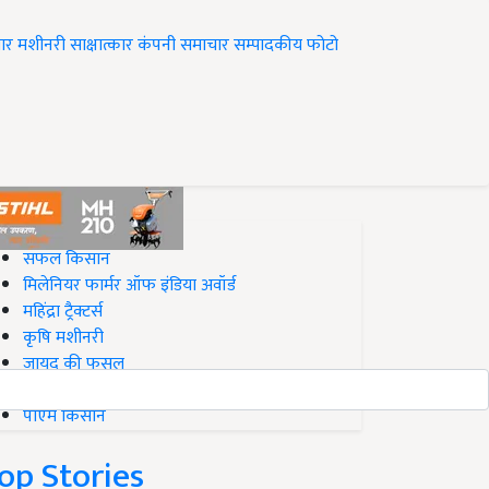
ार
मशीनरी
साक्षात्कार
कंपनी समाचार
सम्पादकीय
फोटो
op on Krishi Jagran
सफल किसान
मिलेनियर फार्मर ऑफ इंडिया अवॉर्ड
महिंद्रा ट्रैक्टर्स
कृषि मशीनरी
जायद की फसल
बिज़नेस आइडियाज
पीएम किसान
op Stories