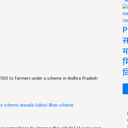
P
स
म
म
क
12500 to farmers under a scheme in Andhra Pradesh
st scheme
Annada Sukhoi Bhav scheme