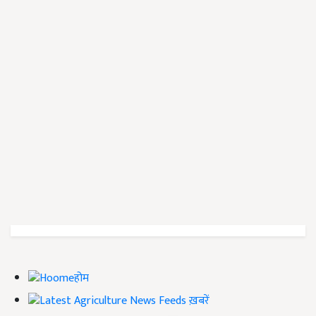
होम
ख़बरें