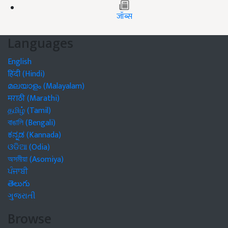
जॉब्स
Languages
English
हिंदी (Hindi)
മലയാളം (Malayalam)
मराठी (Marathi)
தமிழ் (Tamil)
বাঙালি (Bengali)
ಕನ್ನಡ (Kannada)
ଓଡିଆ (Odia)
অসমীয়া (Asomiya)
ਪੰਜਾਬੀ
తెలుగు
ગુજરાતી
Browse