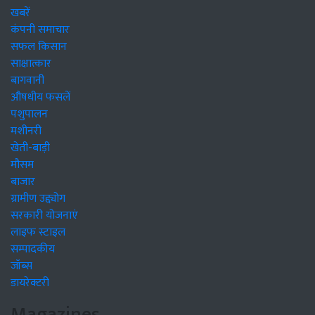
खबरें
कंपनी समाचार
सफल किसान
साक्षात्कार
बागवानी
औषधीय फसलें
पशुपालन
मशीनरी
खेती-बाड़ी
मौसम
बाजार
ग्रामीण उद्द्योग
सरकारी योजनाएं
लाइफ स्टाइल
सम्पादकीय
जॉब्स
डायरेक्टरी
Magazines