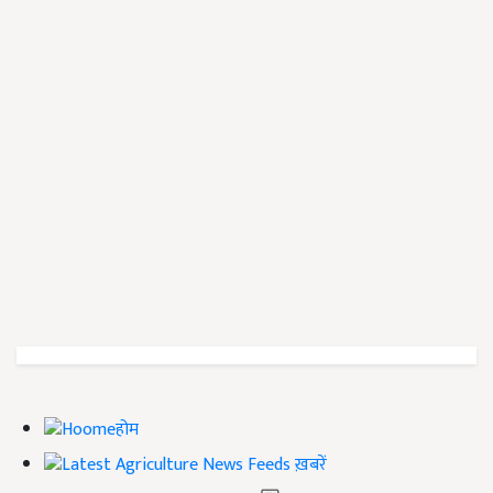
होम
ख़बरें