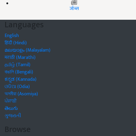
जॉब्स
Languages
English
हिंदी (Hindi)
മലയാളം (Malayalam)
मराठी (Marathi)
தமிழ் (Tamil)
বাঙালি (Bengali)
ಕನ್ನಡ (Kannada)
ଓଡିଆ (Odia)
অসমীয়া (Asomiya)
ਪੰਜਾਬੀ
తెలుగు
ગુજરાતી
Browse