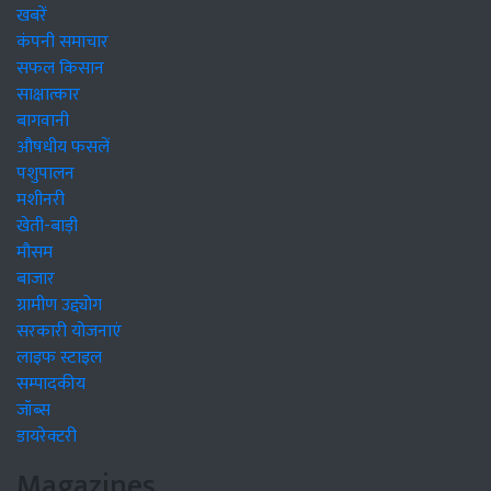
खबरें
कंपनी समाचार
सफल किसान
साक्षात्कार
बागवानी
औषधीय फसलें
पशुपालन
मशीनरी
खेती-बाड़ी
मौसम
बाजार
ग्रामीण उद्द्योग
सरकारी योजनाएं
लाइफ स्टाइल
सम्पादकीय
जॉब्स
डायरेक्टरी
Magazines