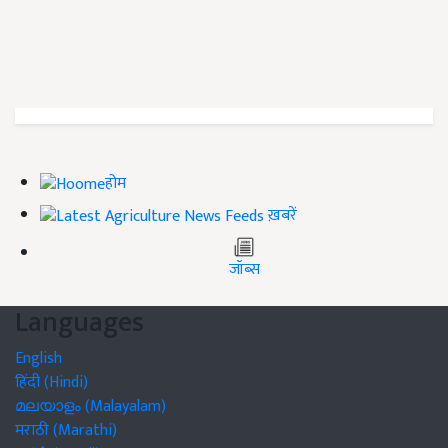
होम
ख़बरें
जॉब्स
Languages
English
हिंदी (Hindi)
മലയാളം (Malayalam)
मराठी (Marathi)