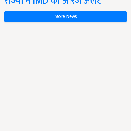
राज्यों में IMD का ऑरेंज अलर्ट
More News