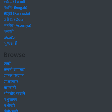
தமிழ் (Tamil)
বাঙালি (Bengali)
ಕನ್ನಡ (Kannada)
ଓଡିଆ (Odia)
অসমীয়া (Asomiya)
ਪੰਜਾਬੀ
తెలుగు
ગુજરાતી
Browse
खबरें
कंपनी समाचार
सफल किसान
साक्षात्कार
बागवानी
औषधीय फसलें
पशुपालन
मशीनरी
खेती-बाड़ी