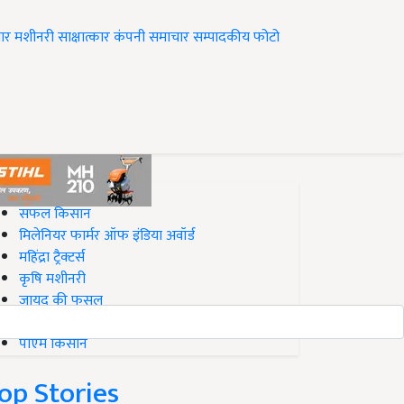
ार
मशीनरी
साक्षात्कार
कंपनी समाचार
सम्पादकीय
फोटो
op on Krishi Jagran
सफल किसान
मिलेनियर फार्मर ऑफ इंडिया अवॉर्ड
महिंद्रा ट्रैक्टर्स
कृषि मशीनरी
जायद की फसल
बिज़नेस आइडियाज
पीएम किसान
op Stories