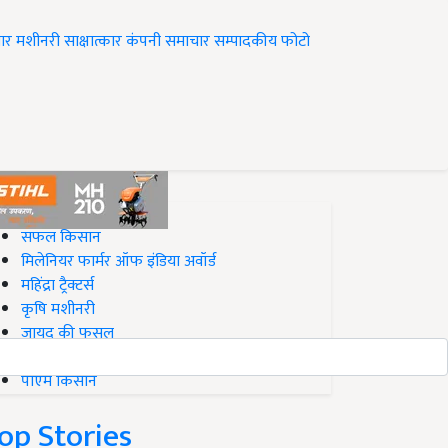
ार
मशीनरी
साक्षात्कार
कंपनी समाचार
सम्पादकीय
फोटो
op on Krishi Jagran
सफल किसान
मिलेनियर फार्मर ऑफ इंडिया अवॉर्ड
महिंद्रा ट्रैक्टर्स
कृषि मशीनरी
जायद की फसल
बिज़नेस आइडियाज
पीएम किसान
op Stories