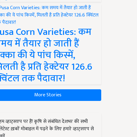
usa Corn Varieties: कम
मय में तैयार हो जाती हैं
क्का की ये पांच किस्में,
िलती है प्रति हेक्टेयर 126.6
्विंटल तक पैदावार!
More Stories
हम व्हाट्सएप पर हैं! कृषि से संबंधित देशभर की सभी
लेटेस्ट ख़बरें मोबाइल में पढ़ने के लिए हमारे व्हाट्सएप से
जुड़ें.