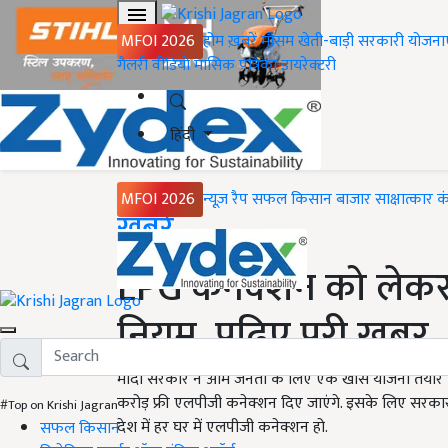
MFOI 2026
होम
ख़बरें
मौसम
खेती-बाड़ी
सरकारी योजना
गैलरी
वीडियो
मासिक पत्रिका
डायरेक्टरी
हिंदी
MFOI 2026
न्यूज़ रैप
सफल किसान
बाजार
साक्षात्कार
क
Home
ख़बरें
LPG कनेक्शन को लेकर
नियम, पढ़िए पूरी खबर
मोदी सरकार ने आम जनता के लिए एक खास योजना तैयार की
करोड़ फ्री एलपीजी कनेक्शन दिए जाएंगे. इसके लिए सरकार क
#Top on Krishi Jagran
देश में हर घर में एलपीजी कनेक्शन हो.
सफल किसान