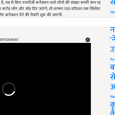
स
ुई है, तब से बिना एलपीजी कनेक्शन वाले लोगों की संख्या काफी कम रह
ं 1 करोड़ लोग और जोड़ दिए जाएंगे, तो लगभग 100 प्रतिशत तक सिलेंडर
Ne
ए कनेक्शन देने की तैयारी शुरू की जाएगी.
इ
न
ERTISEMENT
'
उ
An
ब
स
आ
Ne
क
व