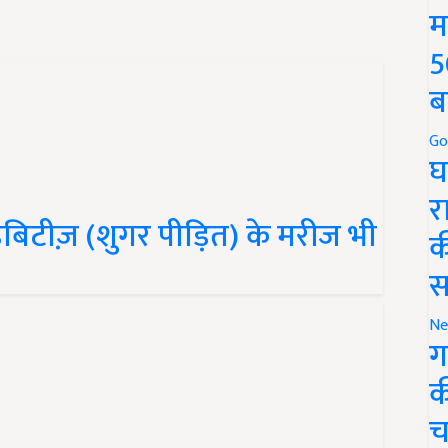
म
5
ब
Go
घ
र
इबिटीज़ (शुगर पीड़ित) के मरीज भी
क
स
Ne
ग
क
च