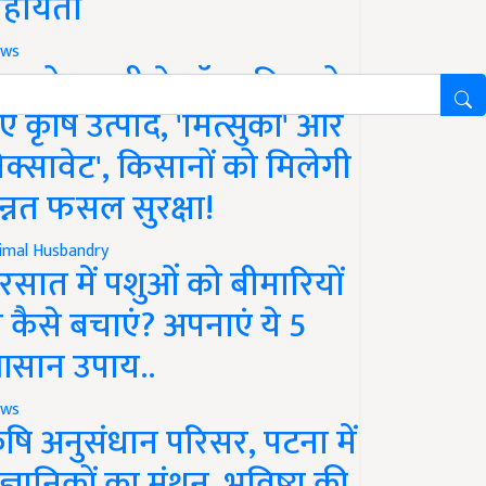
हायता
ws
फको-एमसी ने लॉन्च किए दो
ए कृषि उत्पाद, 'मित्सुकी' और
नेक्सावेट', किसानों को मिलेगी
न्नत फसल सुरक्षा!
imal Husbandry
रसात में पशुओं को बीमारियों
े कैसे बचाएं? अपनाएं ये 5
सान उपाय..
ws
ृषि अनुसंधान परिसर, पटना में
ैज्ञानिकों का मंथन, भविष्य की