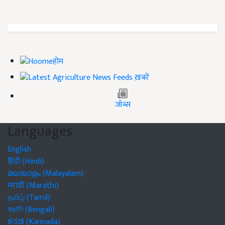
होम
ख़बरें
जॉब्स
Languages
English
हिंदी (Hindi)
മലയാളം (Malayalam)
मराठी (Marathi)
தமிழ் (Tamil)
বাঙালি (Bengali)
ಕನ್ನಡ (Kannada)