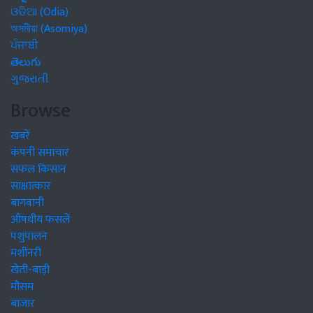
ଓଡିଆ (Odia)
অসমীয়া (Asomiya)
ਪੰਜਾਬੀ
తెలుగు
ગુજરાતી
Browse
खबरें
कंपनी समाचार
सफल किसान
साक्षात्कार
बागवानी
औषधीय फसलें
पशुपालन
मशीनरी
खेती-बाड़ी
मौसम
बाजार