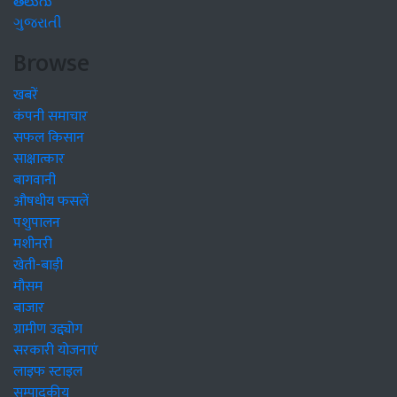
తెలుగు
ગુજરાતી
Browse
खबरें
कंपनी समाचार
सफल किसान
साक्षात्कार
बागवानी
औषधीय फसलें
पशुपालन
मशीनरी
खेती-बाड़ी
मौसम
बाजार
ग्रामीण उद्द्योग
सरकारी योजनाएं
लाइफ स्टाइल
सम्पादकीय