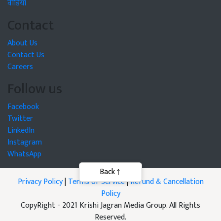
वीडियो
Contact
About Us
Contact Us
Careers
Follow us
Facebook
Twitter
LinkedIn
Instagram
WhatsApp
Privacy Policy
|
Terms of Service
|
Refund & Cancellation
Policy
CopyRight - 2021 Krishi Jagran Media Group. All Rights
Reserved.