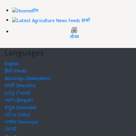
होम
ख़बरें
जॉब्स
Languages
English
हिंदी (Hindi)
മലയാളം (Malayalam)
मराठी (Marathi)
தமிழ் (Tamil)
বাঙালি (Bengali)
ಕನ್ನಡ (Kannada)
ଓଡିଆ (Odia)
অসমীয়া (Asomiya)
ਪੰਜਾਬੀ