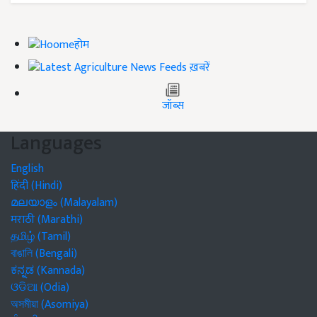
होम
ख़बरें
जॉब्स
Languages
English
हिंदी (Hindi)
മലയാളം (Malayalam)
मराठी (Marathi)
தமிழ் (Tamil)
বাঙালি (Bengali)
ಕನ್ನಡ (Kannada)
ଓଡିଆ (Odia)
অসমীয়া (Asomiya)