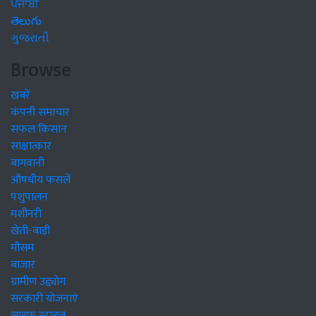
ਪੰਜਾਬੀ
తెలుగు
ગુજરાતી
Browse
खबरें
कंपनी समाचार
सफल किसान
साक्षात्कार
बागवानी
औषधीय फसलें
पशुपालन
मशीनरी
खेती-बाड़ी
मौसम
बाजार
ग्रामीण उद्द्योग
सरकारी योजनाएं
लाइफ स्टाइल