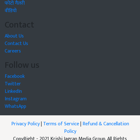
फोटो गैलरी
वीडियो
Contact
About Us
Contact Us
Careers
Follow us
Facebook
Twitter
LinkedIn
Instagram
WhatsApp
Privacy Policy
|
Terms of Service
|
Refund & Cancellation
Policy
CopyRight - 2021 Krishi Jagran Media Group. All Rights