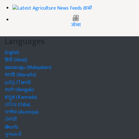
ख़बरें
जॉब्स
Languages
English
हिंदी (Hindi)
മലയാളം (Malayalam)
मराठी (Marathi)
தமிழ் (Tamil)
বাঙালি (Bengali)
ಕನ್ನಡ (Kannada)
ଓଡିଆ (Odia)
অসমীয়া (Asomiya)
ਪੰਜਾਬੀ
తెలుగు
ગુજરાતી