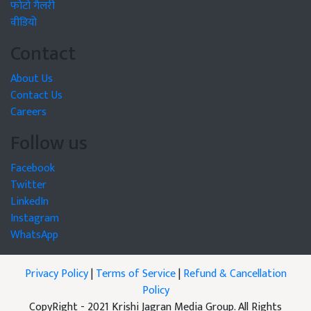
फोटो गैलरी
वीडियो
Contact
About Us
Contact Us
Careers
Follow us
Facebook
Twitter
LinkedIn
Instagram
WhatsApp
Privacy Policy
|
Terms of Service
|
Refund & Cancellation
Policy
CopyRight - 2021 Krishi Jagran Media Group. All Rights