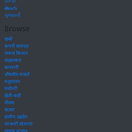
ਪੰਜਾਬੀ
తెలుగు
ગુજરાતી
Browse
खबरें
कंपनी समाचार
सफल किसान
साक्षात्कार
बागवानी
औषधीय फसलें
पशुपालन
मशीनरी
खेती-बाड़ी
मौसम
बाजार
ग्रामीण उद्द्योग
सरकारी योजनाएं
लाइफ स्टाइल