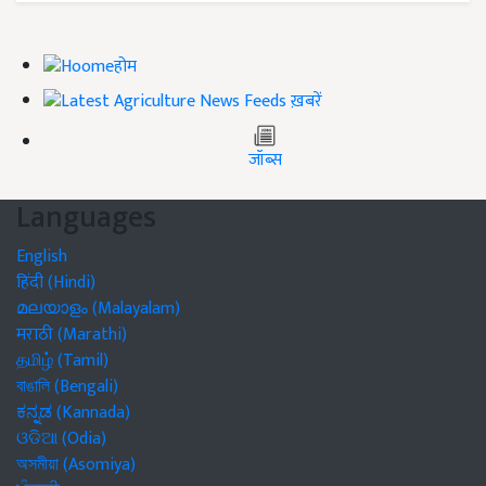
होम
ख़बरें
जॉब्स
Languages
English
हिंदी (Hindi)
മലയാളം (Malayalam)
मराठी (Marathi)
தமிழ் (Tamil)
বাঙালি (Bengali)
ಕನ್ನಡ (Kannada)
ଓଡିଆ (Odia)
অসমীয়া (Asomiya)