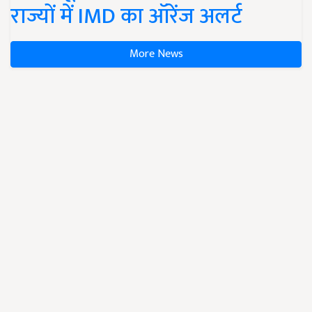
राज्यों में IMD का ऑरेंज अलर्ट
More News