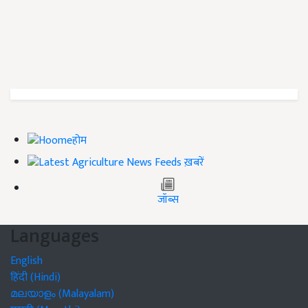
होम
ख़बरें
जॉब्स
Languages
English
हिंदी (Hindi)
മലയാളം (Malayalam)