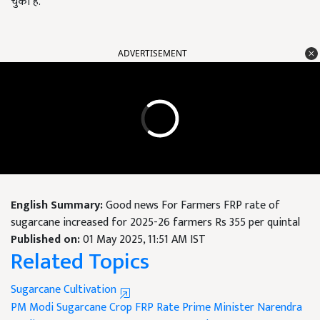
चुका है.
ADVERTISEMENT
English Summary:
Good news For Farmers FRP rate of
sugarcane increased for 2025-26 farmers Rs 355 per quintal
Published on:
01 May 2025, 11:51 AM IST
Related Topics
Sugarcane Cultivation
PM Modi
Sugarcane Crop
FRP Rate
Prime Minister Narendra