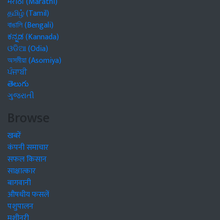
मराठी (Marathi)
தமிழ் (Tamil)
বাঙালি (Bengali)
ಕನ್ನಡ (Kannada)
ଓଡିଆ (Odia)
অসমীয়া (Asomiya)
ਪੰਜਾਬੀ
తెలుగు
ગુજરાતી
Browse
खबरें
कंपनी समाचार
सफल किसान
साक्षात्कार
बागवानी
औषधीय फसलें
पशुपालन
मशीनरी