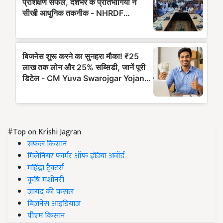
#Top on Krishi Jagran
सफल किसान
मिलेनियर फार्मर ऑफ इंडिया अवॉर्ड
महिंद्रा ट्रैक्टर्स
कृषि मशीनरी
जायद की फसल
बिज़नेस आइडियाज
पीएम किसान