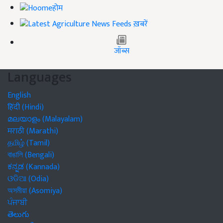
होम
ख़बरें
जॉब्स
Languages
English
हिंदी (Hindi)
മലയാളം (Malayalam)
मराठी (Marathi)
தமிழ் (Tamil)
বাঙালি (Bengali)
ಕನ್ನಡ (Kannada)
ଓଡିଆ (Odia)
অসমীয়া (Asomiya)
ਪੰਜਾਬੀ
తెలుగు