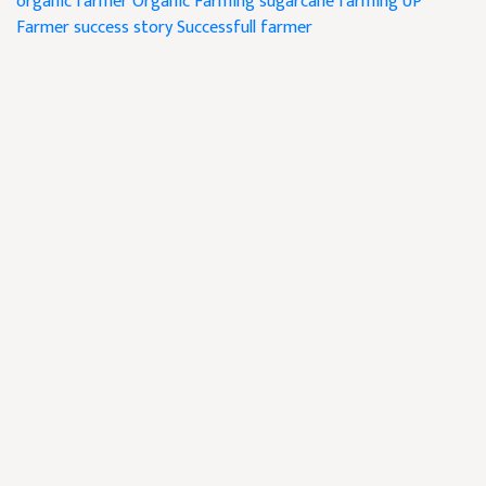
organic farmer
Organic Farming
sugarcane farming
UP
Farmer
success story
Successfull farmer