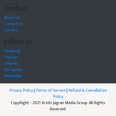
Contact
About Us
Contact Us
Careers
Follow us
Facebook
Twitter
LinkedIn
Instagram
WhatsApp
Privacy Policy
|
Terms of Service
|
Refund & Cancellation
Policy
CopyRight - 2021 Krishi Jagran Media Group. All Rights
Reserved.