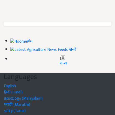
होम
ख़बरें
जॉब्स
Languages
English
हिंदी (Hindi)
മലയാളം (Malayalam)
मराठी (Marathi)
தமிழ் (Tamil)