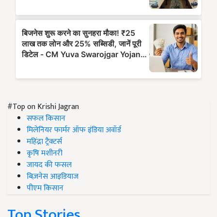
#Top on Krishi Jagran
सफल किसान
मिलेनियर फार्मर ऑफ इंडिया अवॉर्ड
महिंद्रा ट्रैक्टर्स
कृषि मशीनरी
जायद की फसल
बिज़नेस आइडियाज
पीएम किसान
Top Stories