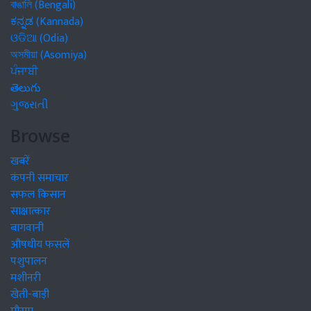
বাঙালি (Bengali)
ಕನ್ನಡ (Kannada)
ଓଡିଆ (Odia)
অসমীয়া (Asomiya)
ਪੰਜਾਬੀ
తెలుగు
ગુજરાતી
Browse
खबरें
कंपनी समाचार
सफल किसान
साक्षात्कार
बागवानी
औषधीय फसलें
पशुपालन
मशीनरी
खेती-बाड़ी