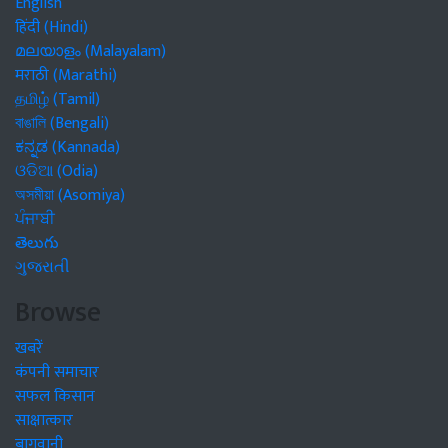
English
हिंदी (Hindi)
മലയാളം (Malayalam)
मराठी (Marathi)
தமிழ் (Tamil)
বাঙালি (Bengali)
ಕನ್ನಡ (Kannada)
ଓଡିଆ (Odia)
অসমীয়া (Asomiya)
ਪੰਜਾਬੀ
తెలుగు
ગુજરાતી
Browse
खबरें
कंपनी समाचार
सफल किसान
साक्षात्कार
बागवानी