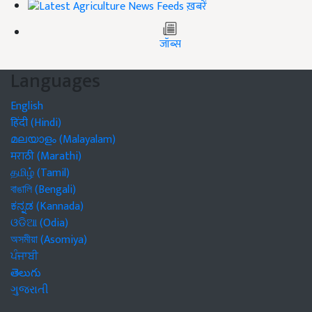
ख़बरें
जॉब्स
Languages
English
हिंदी (Hindi)
മലയാളം (Malayalam)
मराठी (Marathi)
தமிழ் (Tamil)
বাঙালি (Bengali)
ಕನ್ನಡ (Kannada)
ଓଡିଆ (Odia)
অসমীয়া (Asomiya)
ਪੰਜਾਬੀ
తెలుగు
ગુજરાતી