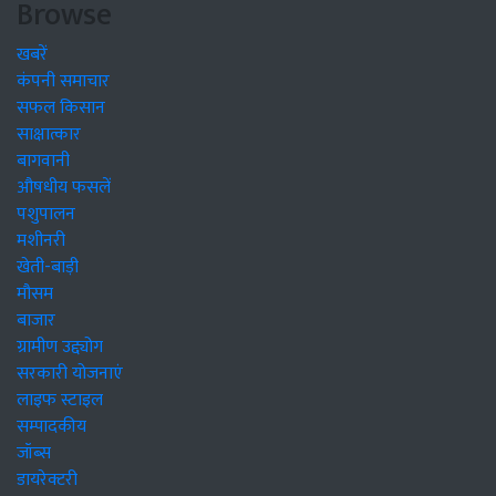
Browse
खबरें
कंपनी समाचार
सफल किसान
साक्षात्कार
बागवानी
औषधीय फसलें
पशुपालन
मशीनरी
खेती-बाड़ी
मौसम
बाजार
ग्रामीण उद्द्योग
सरकारी योजनाएं
लाइफ स्टाइल
सम्पादकीय
जॉब्स
डायरेक्टरी