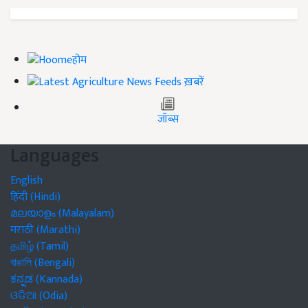
होम
ख़बरें
जॉब्स
Languages
English
हिंदी (Hindi)
മലയാളം (Malayalam)
मराठी (Marathi)
தமிழ் (Tamil)
বাঙালি (Bengali)
ಕನ್ನಡ (Kannada)
ଓଡିଆ (Odia)