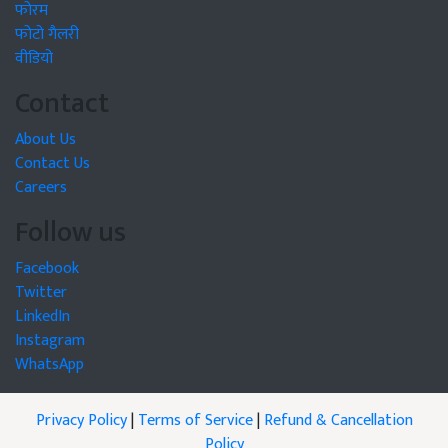
फोरम
फोटो गैलरी
वीडियो
Contact
About Us
Contact Us
Careers
Follow us
Facebook
Twitter
LinkedIn
Instagram
WhatsApp
Privacy Policy
|
Terms of Service
|
Refund & Cancellation
Policy