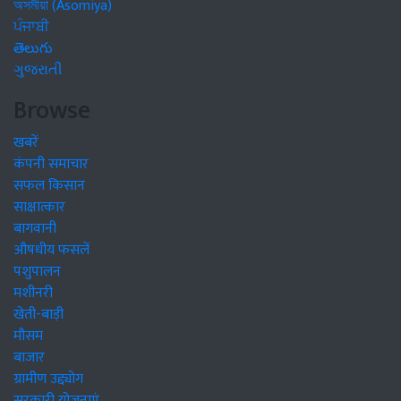
অসমীয়া (Asomiya)
ਪੰਜਾਬੀ
తెలుగు
ગુજરાતી
Browse
खबरें
कंपनी समाचार
सफल किसान
साक्षात्कार
बागवानी
औषधीय फसलें
पशुपालन
मशीनरी
खेती-बाड़ी
मौसम
बाजार
ग्रामीण उद्द्योग
सरकारी योजनाएं