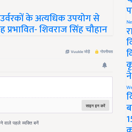
प
्वरकों के अत्यधिक उपयोग से
 तरह प्रभावित- शिवराज सिंह चौहान
Ne
र
व
क
क
न
We
द
ब
1
क