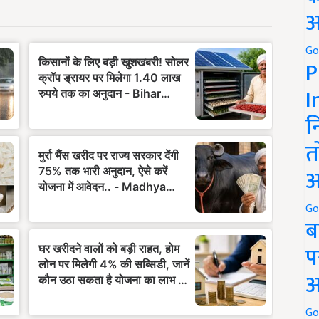
अ
Go
P
I
न
त
अ
Go
ब
प
अ
Go