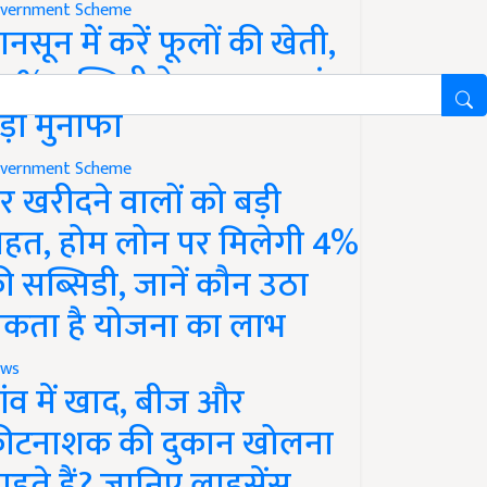
vernment Scheme
ानसून में करें फूलों की खेती,
0% सब्सिडी के साथ कमाएं
ड़ा मुनाफा
vernment Scheme
र खरीदने वालों को बड़ी
ाहत, होम लोन पर मिलेगी 4%
ी सब्सिडी, जानें कौन उठा
कता है योजना का लाभ
ws
ांव में खाद, बीज और
ीटनाशक की दुकान खोलना
ाहते हैं? जानिए लाइसेंस,