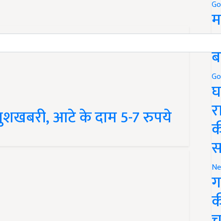
Go
म
5
ब
Go
घ
शखबरी, आटे के दाम 5-7 रुपये
र
क
स
Ne
ग
क
च