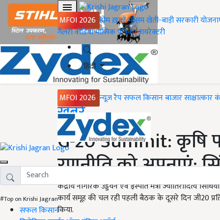
MFOI 2026
होम
ख़बरें
मौसम
खेती-बाड़ी
सरकारी योजना
गैलरी
वीडियो
मासिक पत्रिका
डायरेक्टरी
हिंदी
MFOI 2026
न्यूज़ रैप
सफल किसान
बाजार
साक्षात्कार
क
Home
ख़बरें
G-20 Summit: कृषि पारि
रणनीति को अपनाएं: सि
केंद्रीय नागरिक उड्डयन एवं इस्पात मंत्री ज्योतिरादित्य सि
कार्य समूह की चल रही पहली बैठक के दूसरे दिन जी20 प्रतिन
#Top on Krishi Jagran
किया.
सफल किसान