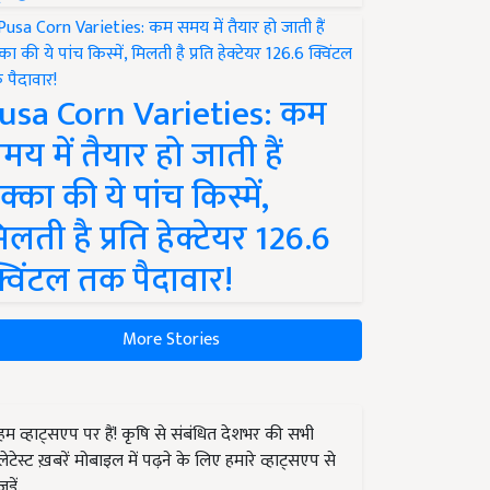
usa Corn Varieties: कम
मय में तैयार हो जाती हैं
क्का की ये पांच किस्में,
िलती है प्रति हेक्टेयर 126.6
्विंटल तक पैदावार!
More Stories
हम व्हाट्सएप पर हैं! कृषि से संबंधित देशभर की सभी
लेटेस्ट ख़बरें मोबाइल में पढ़ने के लिए हमारे व्हाट्सएप से
जुड़ें.