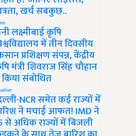
ात्रता, खर्च सबकुछ..
ws
ानी लक्ष्मीबाई कृषि
िश्वविद्यालय में तीन दिवसीय
िसान प्रशिक्षण संपन्न, केंद्रीय
ृषि मंत्री शिवराज सिंह चौहान
े किया संबोधित
ather
िल्ली-NCR समेत कई राज्यों में
ारिश ने मचाई आफत! IMD ने
5 से अधिक राज्यों में बिजली
ड़कने के साथ तेज बारिश का