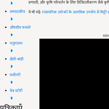
प्रणाली, और कृषि परिवर्तन के लिए डिजिटलीकरण जैसे कृषि म
सम्पादकीय
ये भी पढ़ें:
रासायनिक उर्वरकों के अत्यधिक उपयोग से मिट्टी क
औषधीय फसलें
ADV
पशुपालन
खेती-बाड़ी
मशीनरी
वेब स्टोरी
पत्रिकाएँ