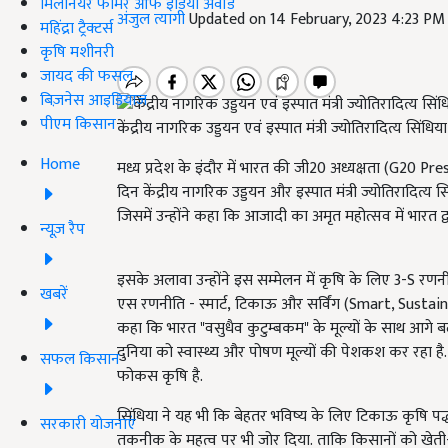
मिलेनियर फार्मर ऑफ इंडिया अवॉर्ड
अंजुल त्यागी
Updated on 14 February, 2023 4:23 PM
महिंद्रा ट्रैक्टर्स
कृषि मशीनरी
जायद की फसल
बिज़नेस आइडियाज
पीएम किसान
केंद्रीय नागरिक उड्डयन एवं इस्पात मंत्री ज्योतिरादित्य सिंधिया
Home
मध्य प्रदेश के इंदौर में भारत की जी20
अध्यक्षता (
G20 Pre
दिन केंद्रीय नागरिक उड्डयन और इस्पात मंत्री ज्योतिरादित्य स
जिसमें उन्होंने कहा कि आजादी का अमृत महोत्सव में भारत द्
न्यूज़ रैप
इसके अलावा उन्होंने इस सम्मेलन में कृषि के लिए 3-S
रणनीत
खबरें
एस रणनीति - स्मार्ट
, टिकाऊ और सर्विंग (Smart, Sustai
कहा कि भारत "वसुधैव कुटुम्बकम" के मूल्यों के साथ आगे बढ़ र
दुनिया को स्वास्थ्य और पोषण मूल्यों की पेशकश कर रहा 
सफल किसान
फोकस कृषि है.
सिंधिया ने यह भी कि बेहतर भविष्य के लिए टिकाऊ कृषि पद्
सरकारी योजनाएं
तकनीक के महत्व पर भी जोर दिया. ताकि किसानों को खेती-बा