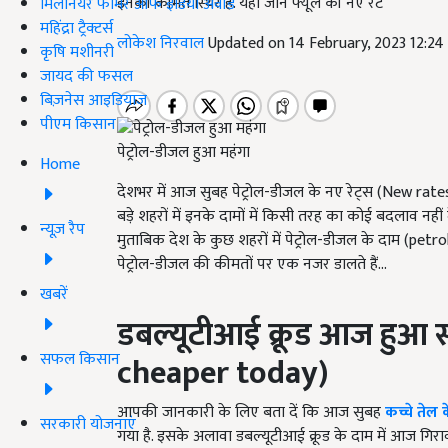
इनकी कीमत स्थिर है. यहां जानें फ्यूल की नए रेट
मिलेनियर फार्मर ऑफ इंडिया अवॉर्ड
महिंद्रा ट्रैक्टर्स
लोकेश निरवाल
Updated on 14 February, 2023 12:2
कृषि मशीनरी
जायद की फसल
बिज़नेस आइडियाज
पीएम किसान
पेट्रोल-डीजल हुआ महंगा
Home
देशभर में आज सुबह पेट्रोल-डीजल के नए रेट्स (
New rates
बड़े शहरों में इनके दामों में किसी तरह का कोई बदलाव नह
न्यूज़ रैप
मुताबिक देश के कुछ शहरों में पेट्रोल-डीजल के दाम (
petrol
पेट्रोल-डीजल की कीमतों पर एक नजर डालते हैं...
खबरें
डबल्यूटीआई क्रूड आज हुआ 
सफल किसान
cheaper today)
आपकी जानकारी के लिए बता दें कि आज सुबह
कच्चे तेल 
सरकारी योजनाएं
गया है. इसके अलावा डबल्यूटीआई क्रूड के दाम में आज गिरावट 