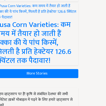
usa Corn Varieties: कम
मय में तैयार हो जाती हैं
क्का की ये पांच किस्में,
िलती है प्रति हेक्टेयर 126.6
्विंटल तक पैदावार!
More Stories
हम व्हाट्सएप पर हैं! कृषि से संबंधित देशभर की सभी
लेटेस्ट ख़बरें मोबाइल में पढ़ने के लिए हमारे व्हाट्सएप से
जुड़ें.