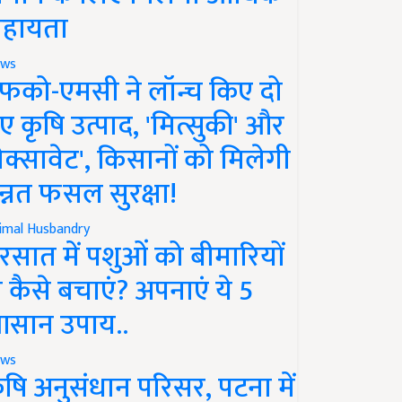
हायता
ws
फको-एमसी ने लॉन्च किए दो
ए कृषि उत्पाद, 'मित्सुकी' और
नेक्सावेट', किसानों को मिलेगी
न्नत फसल सुरक्षा!
imal Husbandry
रसात में पशुओं को बीमारियों
े कैसे बचाएं? अपनाएं ये 5
सान उपाय..
ws
ृषि अनुसंधान परिसर, पटना में