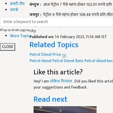
हमारी टीम
जयपुर
:
पेट्रोल 4 पैसे महंगा होकर 108.48 रुपये प्रति ल
संपर्क
English Summary:
Petrol-diesel became costlier 
city
#Top on Krishi Jagran
Published on:
14 February 2023, 11:34 AM IST
Related Topics
More Topics
CLOSE
Petrol Diesel Price
Petrol-diesel
Petrol Diesel Rate
Petrol-diesel be
Like this article?
Hey! I am
लोकेश निरवाल
. Did you liked this art
your suggestions and feedback.
Read next