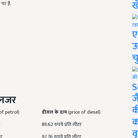
ख
 पर है.
ए
ऊ
च
S
ज
 नजर
क
of petrol)
डीजल के दाम
(price of diesel)
क
र
89.62 रुपये प्रति लीटर
वृ
टर
92.76 रुपये प्रति लीटर