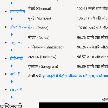
चेन्नई
(Chennai)
102.63 रुपये
प्रति ली
सम्पादकीय
मुंबई
(Mumbai)
106.31 रुपये
प्रति लीट
औषधीय फसलें
पटना
(Patna)
107.80 रुपये
प्रति ली
नोएडा
(Noida)
96.76 रुपये
प्रति लीट
पशुपालन
गाजियाबाद
(Ghaziabad)
96.26 रुपये
प्रति लीट
लखनऊ (
Lucknow
)
96.57 रुपये प्रति लीट
खेती-बाड़ी
गुरुग्राम (
Gurugram
)
96.89 रुपये प्रति लीट
मशीनरी
ये भी पढ़ेंः
इन शहरों में पेट्रोल-डीजल के घटे दाम, जानें 
वेब स्टोरी
ADV
पत्रिकाएँ