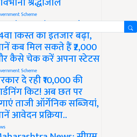
ावभीनी श्रद्धांजलि
vernment Scheme
M Kisan Yojana Update:
4वीं किस्त का इंतजार बढ़ा,
ानें कब मिल सकते हैं ₹2,000
र कैसे चेक करें अपना स्टेटस
vernment Scheme
रकार दे रही ₹10,000 की
ार्डनिंग किट! अब छत पर
गाएं ताजी ऑर्गेनिक सब्जियां,
ानें आवेदन प्रक्रिया..
ws
aharashtra News: सीएम