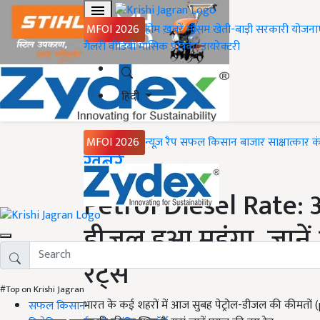
MFOI 2026
होम
ख़बरें
मौसम
खेती-बाड़ी
सरकारी योजना
गैलरी
वीडियो
मासिक पत्रिका
डायरेक्टरी
हिंदी
MFOI 2026
न्यूज़ रैप
सफल किसान
बाजार
साक्षात्कार
क
Home
ख़बरें
Petrol Diesel Rate: आज
डीजल हुआ महंगा, जानें 
रेट्स
#Top on Krishi Jagran
भारत के कई शहरों में आज सुबह पेट्रोल-डीजल की कीमतों (pet
सफल किसान