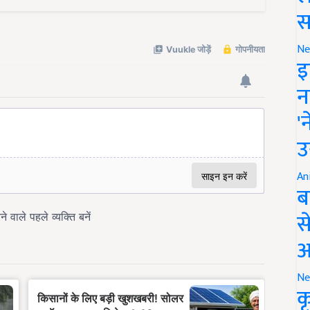
स
Ne
इ
न
'
उ
An
ब
स
आ
Ne
क