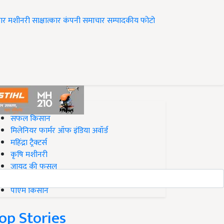
ार
मशीनरी
साक्षात्कार
कंपनी समाचार
सम्पादकीय
फोटो
op on Krishi Jagran
सफल किसान
मिलेनियर फार्मर ऑफ इंडिया अवॉर्ड
महिंद्रा ट्रैक्टर्स
कृषि मशीनरी
जायद की फसल
बिज़नेस आइडियाज
पीएम किसान
op Stories