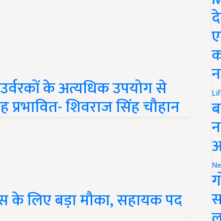
द
ए
क
न
्वरकों के अत्यधिक उपयोग से
 तरह प्रभावित- शिवराज सिंह चौहान
Li
ब
न
आ
Ne
ग
एट्स के लिए बड़ा मौका, सहायक पद
स
ल