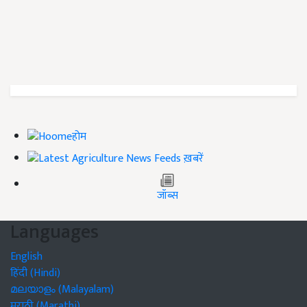
होम
ख़बरें
जॉब्स
Languages
English
हिंदी (Hindi)
മലയാളം (Malayalam)
मराठी (Marathi)