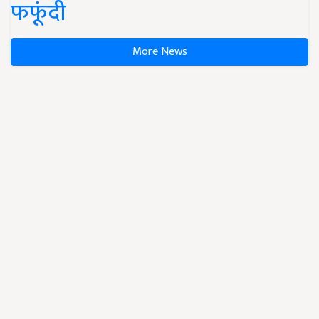
फफूंदी
More News