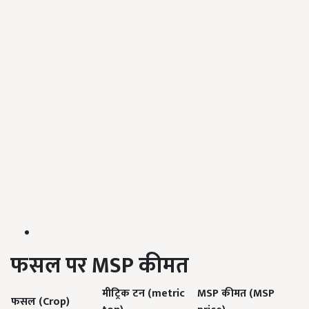
फसल पर
MSP
कीमत
मीट्रिक टन (metric
MSP कीमत (MSP
फसल (Crop)