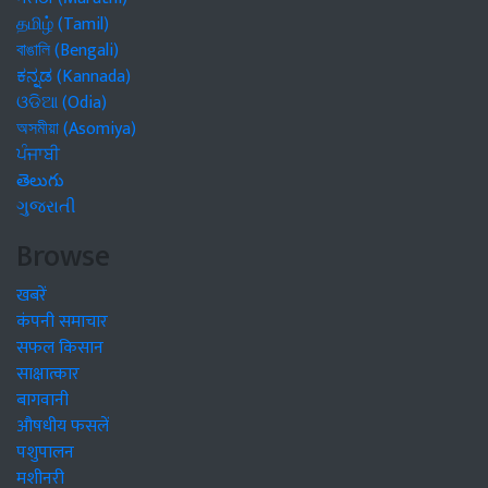
தமிழ் (Tamil)
বাঙালি (Bengali)
ಕನ್ನಡ (Kannada)
ଓଡିଆ (Odia)
অসমীয়া (Asomiya)
ਪੰਜਾਬੀ
తెలుగు
ગુજરાતી
Browse
खबरें
कंपनी समाचार
सफल किसान
साक्षात्कार
बागवानी
औषधीय फसलें
पशुपालन
मशीनरी