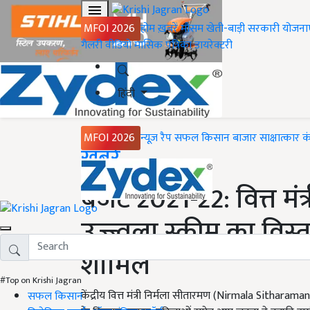
MFOI 2026
होम
ख़बरें
मौसम
खेती-बाड़ी
सरकारी योजना
गैलरी
वीडियो
मासिक पत्रिका
डायरेक्टरी
हिंदी
MFOI 2026
न्यूज़ रैप
सफल किसान
बाजार
साक्षात्कार
क
Home
ख़बरें
बजट 2021-22: वित्त मंत
उज्ज्वला स्कीम का विस्त
शामिल
#Top on Krishi Jagran
केंद्रीय वित्त मंत्री निर्मला सीतारमण (Nirmala Sithar
सफल किसान