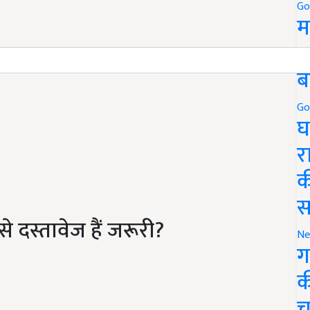
Go
म
5
ब
Go
घ
र
क
स
े दस्तावेज हैं जरूरी?
Ne
ग
क
च