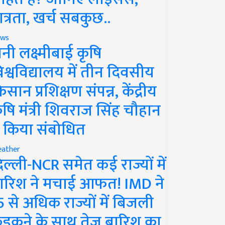
ात्रता, खर्च सबकुछ..
ws
ानी लक्ष्मीबाई कृषि
िश्वविद्यालय में तीन दिवसीय
िसान प्रशिक्षण संपन्न, केंद्रीय
ृषि मंत्री शिवराज सिंह चौहान
े किया संबोधित
ather
िल्ली-NCR समेत कई राज्यों में
ारिश ने मचाई आफत! IMD ने
5 से अधिक राज्यों में बिजली
ड़कने के साथ तेज बारिश का