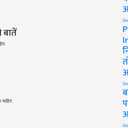
अ
Go
P
 बातें
I
हिए.
न
त
अ
Go
ब
प
ा चाहिए.
अ
Go