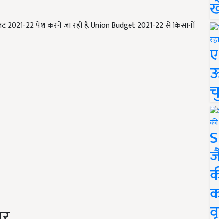
ख
ं बजट 2021-22 पेश करने जा रही हैं. Union Budget 2021-22 से किसानों
ए
ऊ
च
S
ज
क
क
वृ
ार