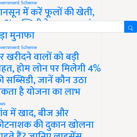
vernment Scheme
ानसून में करें फूलों की खेती,
0% सब्सिडी के साथ कमाएं
ड़ा मुनाफा
vernment Scheme
र खरीदने वालों को बड़ी
ाहत, होम लोन पर मिलेगी 4%
ी सब्सिडी, जानें कौन उठा
कता है योजना का लाभ
ws
ांव में खाद, बीज और
ीटनाशक की दुकान खोलना
ाहते हैं? जानिए लाइसेंस,