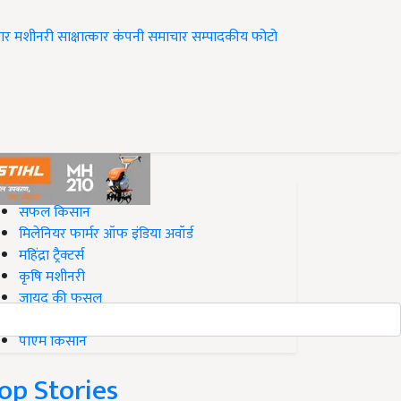
ार
मशीनरी
साक्षात्कार
कंपनी समाचार
सम्पादकीय
फोटो
op on Krishi Jagran
सफल किसान
मिलेनियर फार्मर ऑफ इंडिया अवॉर्ड
महिंद्रा ट्रैक्टर्स
कृषि मशीनरी
जायद की फसल
बिज़नेस आइडियाज
पीएम किसान
op Stories