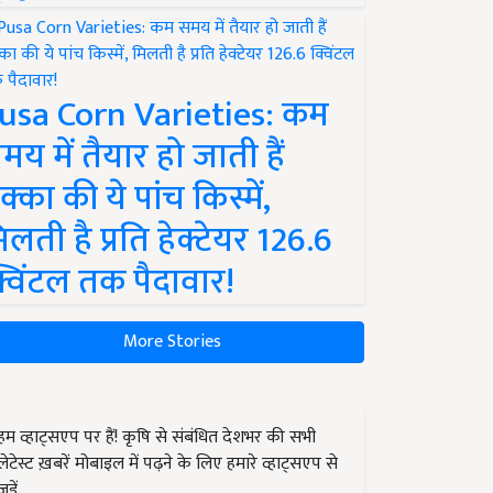
usa Corn Varieties: कम
मय में तैयार हो जाती हैं
क्का की ये पांच किस्में,
िलती है प्रति हेक्टेयर 126.6
्विंटल तक पैदावार!
More Stories
हम व्हाट्सएप पर हैं! कृषि से संबंधित देशभर की सभी
लेटेस्ट ख़बरें मोबाइल में पढ़ने के लिए हमारे व्हाट्सएप से
जुड़ें.