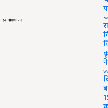
प
Ne
त स्व-घोषणा पत्र
र
व
क
क
न
We
द
ब
1
क