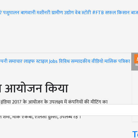
एं
पशुपालन
बागवानी
मशीनरी
ग्रामीण उद्योग
वेब स्टोरी
#FTB
सफल किसान
बाज
ंपनी समाचार
लाइफ स्टाइल
Jobs
विविध
सम्पादकीय
वीडियो
मासिक पत्रिका
#T
 का आयोजन किया
क इंडिया 2017 के आयोजन के उपलक्ष्य में कंपनियों की मीटिंग का
 जसमीत सिंह ने की और मुख्य अतिथि के रूप मे आई.सी.ए.आर के
शर्मा, मार्क एकर्बी, एलिसा ग्रुस्सी, उपलब्ध रहे ।
T