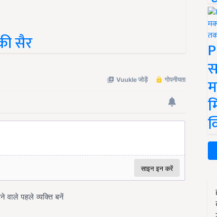
की सैर
P
स
म
म
क