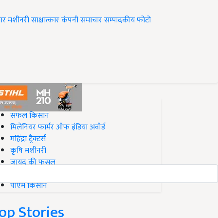
ार
मशीनरी
साक्षात्कार
कंपनी समाचार
सम्पादकीय
फोटो
op on Krishi Jagran
सफल किसान
मिलेनियर फार्मर ऑफ इंडिया अवॉर्ड
महिंद्रा ट्रैक्टर्स
कृषि मशीनरी
जायद की फसल
बिज़नेस आइडियाज
पीएम किसान
op Stories