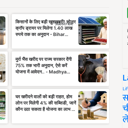
Subscribe
L
Li
स
च
ल