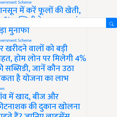
vernment Scheme
ानसून में करें फूलों की खेती,
0% सब्सिडी के साथ कमाएं
ड़ा मुनाफा
vernment Scheme
र खरीदने वालों को बड़ी
ाहत, होम लोन पर मिलेगी 4%
ी सब्सिडी, जानें कौन उठा
कता है योजना का लाभ
ws
ांव में खाद, बीज और
ीटनाशक की दुकान खोलना
ाहते हैं? जानिए लाइसेंस,