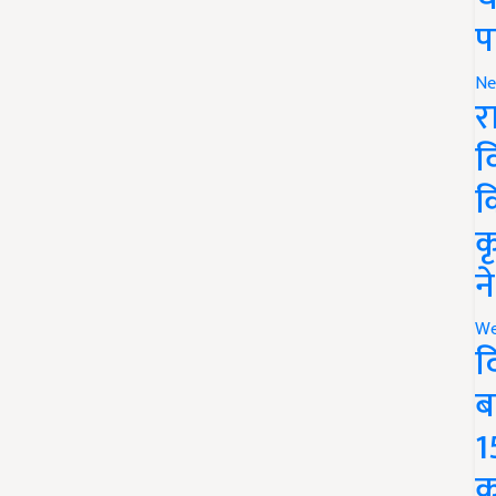
प
Ne
र
व
क
क
न
We
द
ब
1
क