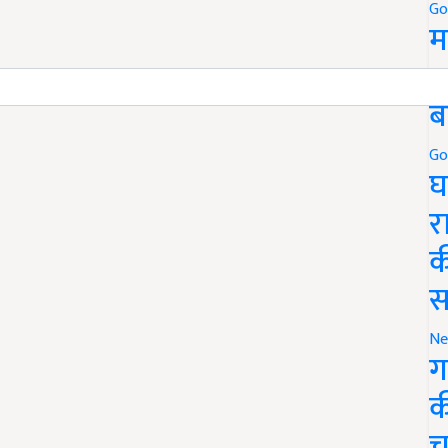
Go
म
5
ब
Go
घ
र
क
स
Ne
ग
क
च