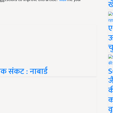
ख
ए
ऊ
च
S
क संकट : नाबार्ड
ज
क
क
वृ