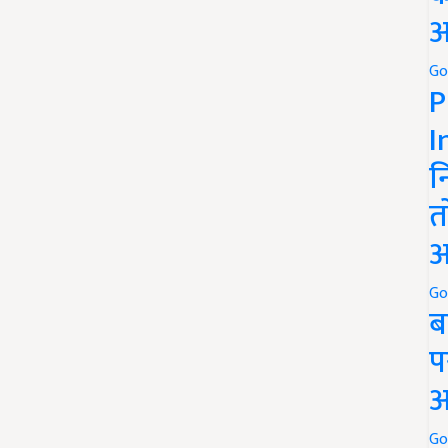
अ
Go
P
I
न
त
अ
Go
ब
प
अ
Go