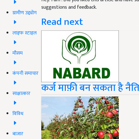
suggestions and feedback.
ग्रामीण उद्द्योग
Read next
लाइफ स्टाइल
मौसम
कंपनी समाचार
कर्ज माफ़ी बन सकता है नैति
साक्षात्कार
विविध
बाजार