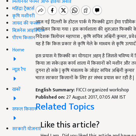
मिलेनियर फार्मर ऑफ इंडिया अवॉर्ड
महिंद्रा ट्रैक्टर्स
कृषि मशीनरी
आज नई दिल्ली के होटल पार्क मे फिक्की द्वारा ईमा एग्रीमे
जायद की फसल
आयोजन किया गया । इस कार्यशाला की शुरुआत फिक्की के
बिज़नेस आइडियाज
निदेशक त्रिलोचन महापात्रा , कृषि सचिव अश्विनी कुमार, प्रवेश
पीएम किसान
यह है कि किस प्रकार से कृषि मेले के माध्यम से कृषि उत्प
Home
इस प्रयास मे फ़िक्की का योगदान अहम् है जिससे भविष्य में
किया जा सके।इस कार्य शाला में किसानों को मशीन और तकन
न्यूज़ रैप
दुगना हो सके | कृषि मंत्रालय के जॉइंट सचिव अश्विनी कु
भारत सरकार किसानों के लिए हर संभव प्रयास कर रही है |
खबरें
English Summary:
FICCI organized workshop
Published on:
27 August 2017, 07:05 AM IST
Related Topics
सफल किसान
Like this article?
सरकारी योजनाएं
Hey! I am
. Did you liked this article and have 