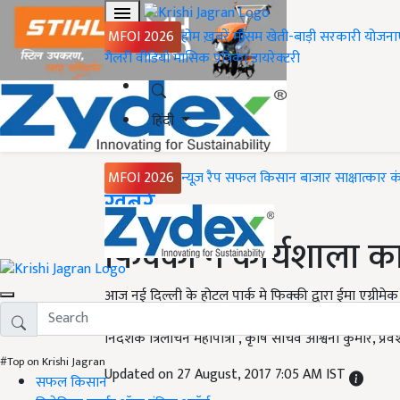
MFOI 2026
होम
ख़बरें
मौसम
खेती-बाड़ी
सरकारी योजना
गैलरी
वीडियो
मासिक पत्रिका
डायरेक्टरी
हिंदी
MFOI 2026
न्यूज़ रैप
सफल किसान
बाजार
साक्षात्कार
क
Home
ख़बरें
फिक्की ने कार्यशाला
आज नई दिल्ली के होटल पार्क मे फिक्की द्वारा ईमा एग्रीमे
आयोजन किया गया । इस कार्यशाला की शुरुआत फिक्की के
निदेशक त्रिलोचन महापात्रा , कृषि सचिव अश्विनी कुमार, प्रवेश 
#Top on Krishi Jagran
Updated on 27 August, 2017 7:05 AM IST
सफल किसान