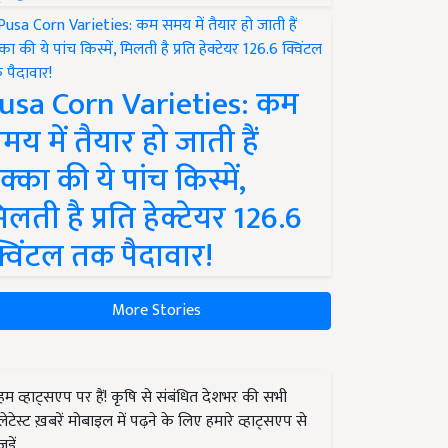
usa Corn Varieties: कम
मय में तैयार हो जाती हैं
क्का की ये पांच किस्में,
िलती है प्रति हेक्टेयर 126.6
्विंटल तक पैदावार!
More Stories
हम व्हाट्सएप पर हैं! कृषि से संबंधित देशभर की सभी
लेटेस्ट ख़बरें मोबाइल में पढ़ने के लिए हमारे व्हाट्सएप से
जुड़ें.