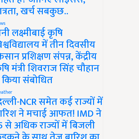
ात्रता, खर्च सबकुछ..
ws
ानी लक्ष्मीबाई कृषि
िश्वविद्यालय में तीन दिवसीय
िसान प्रशिक्षण संपन्न, केंद्रीय
ृषि मंत्री शिवराज सिंह चौहान
े किया संबोधित
ather
िल्ली-NCR समेत कई राज्यों में
ारिश ने मचाई आफत! IMD ने
5 से अधिक राज्यों में बिजली
ड़कने के साथ तेज बारिश का