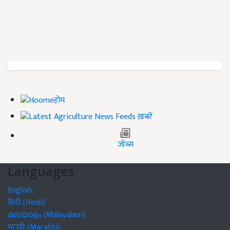
होम
ख़बरें
जॉब्स
Languages
English
हिंदी (Hindi)
മലയാളം (Malayalam)
मराठी (Marathi)