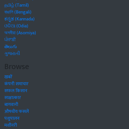
தமிழ் (Tamil)
বাঙালি (Bengali)
ಕನ್ನಡ (Kannada)
ଓଡିଆ (Odia)
অসমীয়া (Asomiya)
ਪੰਜਾਬੀ
తెలుగు
ગુજરાતી
Browse
खबरें
कंपनी समाचार
सफल किसान
साक्षात्कार
बागवानी
औषधीय फसलें
पशुपालन
मशीनरी