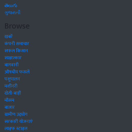
తెలుగు
ગુજરાતી
Browse
खबरें
कंपनी समाचार
सफल किसान
साक्षात्कार
बागवानी
औषधीय फसलें
पशुपालन
मशीनरी
खेती-बाड़ी
मौसम
बाजार
ग्रामीण उद्द्योग
सरकारी योजनाएं
लाइफ स्टाइल