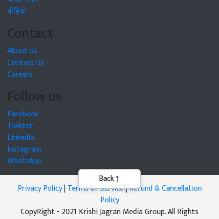
वीडियो
Contact
About Us
Contact Us
Careers
Follow us
Facebook
Twitter
LinkedIn
Instagram
WhatsApp
Privacy Policy
|
Terms of Service
|
Refund & Cancellation
Policy
CopyRight - 2021 Krishi Jagran Media Group. All Rights