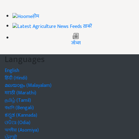
होम
ख़बरें
जॉब्स
Languages
English
हिंदी (Hindi)
മലയാളം (Malayalam)
मराठी (Marathi)
தமிழ் (Tamil)
বাঙালি (Bengali)
ಕನ್ನಡ (Kannada)
ଓଡିଆ (Odia)
অসমীয়া (Asomiya)
ਪੰਜਾਬੀ