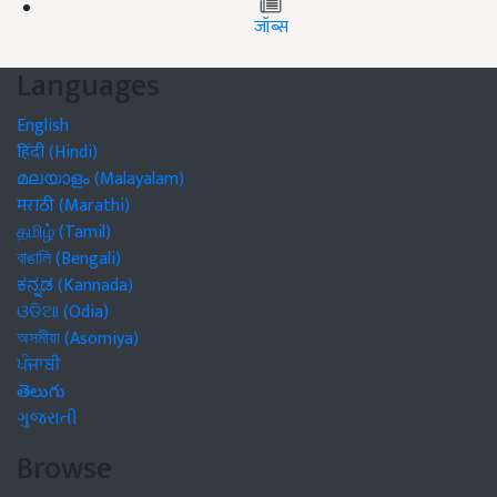
जॉब्स
Languages
English
हिंदी (Hindi)
മലയാളം (Malayalam)
मराठी (Marathi)
தமிழ் (Tamil)
বাঙালি (Bengali)
ಕನ್ನಡ (Kannada)
ଓଡିଆ (Odia)
অসমীয়া (Asomiya)
ਪੰਜਾਬੀ
తెలుగు
ગુજરાતી
Browse