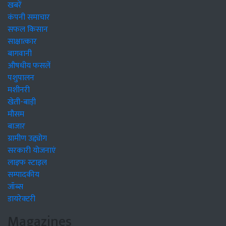
खबरें
कंपनी समाचार
सफल किसान
साक्षात्कार
बागवानी
औषधीय फसलें
पशुपालन
मशीनरी
खेती-बाड़ी
मौसम
बाजार
ग्रामीण उद्द्योग
सरकारी योजनाएं
लाइफ स्टाइल
सम्पादकीय
जॉब्स
डायरेक्टरी
Magazines