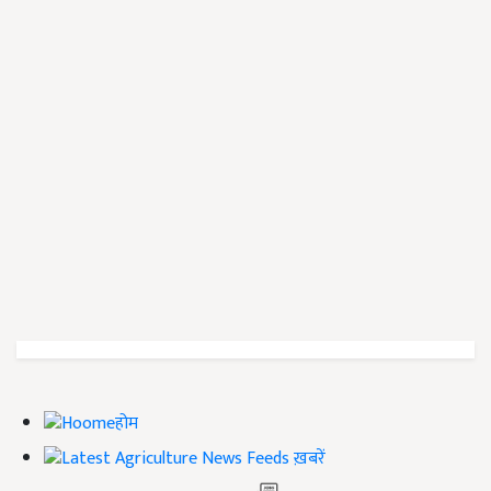
होम
ख़बरें