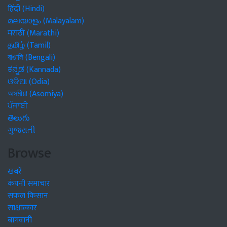
हिंदी (Hindi)
മലയാളം (Malayalam)
मराठी (Marathi)
தமிழ் (Tamil)
বাঙালি (Bengali)
ಕನ್ನಡ (Kannada)
ଓଡିଆ (Odia)
অসমীয়া (Asomiya)
ਪੰਜਾਬੀ
తెలుగు
ગુજરાતી
Browse
खबरें
कंपनी समाचार
सफल किसान
साक्षात्कार
बागवानी