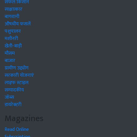
सफल किसान
साक्षात्कार
बागवानी
औषधीय फसलें
पशुपालन
मशीनरी
खेती-बाड़ी
मौसम
बाजार
ग्रामीण उद्द्योग
सरकारी योजनाएं
लाइफ स्टाइल
सम्पादकीय
जॉब्स
डायरेक्टरी
Magazines
Read Online
Subscription