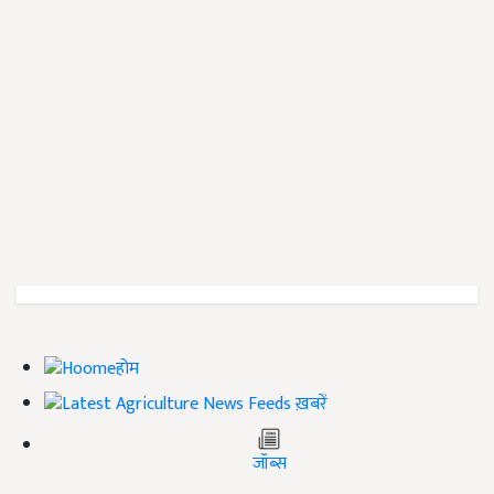
होम
ख़बरें
जॉब्स