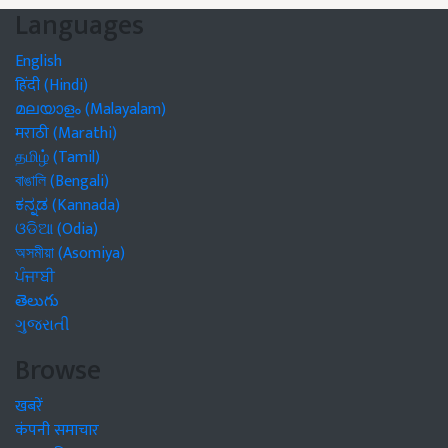
Languages
English
हिंदी (Hindi)
മലയാളം (Malayalam)
मराठी (Marathi)
தமிழ் (Tamil)
বাঙালি (Bengali)
ಕನ್ನಡ (Kannada)
ଓଡିଆ (Odia)
অসমীয়া (Asomiya)
ਪੰਜਾਬੀ
తెలుగు
ગુજરાતી
Browse
खबरें
कंपनी समाचार