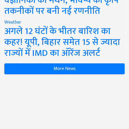
वैज्ञानिकों का मंथन, भविष्य की कृषि
तकनीकों पर बनी नई रणनीति
Weather
अगले 12 घंटों के भीतर बारिश का
कहर! यूपी, बिहार समेत 15 से ज्यादा
राज्यों में IMD का ऑरेंज अलर्ट
More News