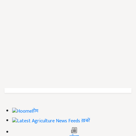
होम
ख़बरें