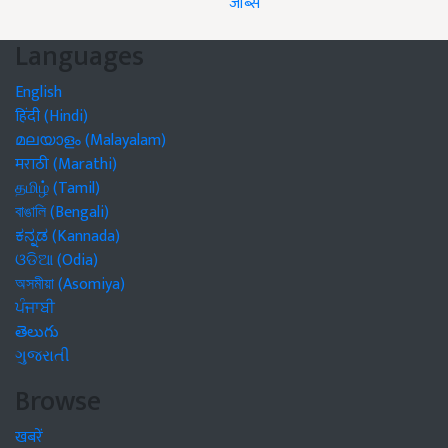
जॉब्स
Languages
English
हिंदी (Hindi)
മലയാളം (Malayalam)
मराठी (Marathi)
தமிழ் (Tamil)
বাঙালি (Bengali)
ಕನ್ನಡ (Kannada)
ଓଡିଆ (Odia)
অসমীয়া (Asomiya)
ਪੰਜਾਬੀ
తెలుగు
ગુજરાતી
Browse
खबरें