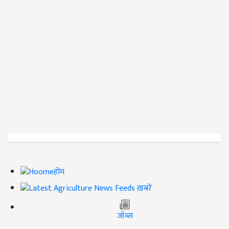
होम
ख़बरें
जॉब्स