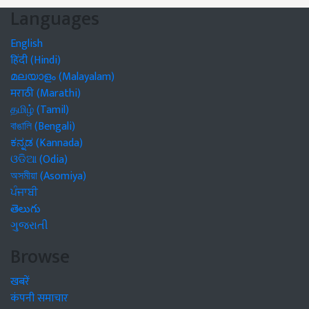
Languages
English
हिंदी (Hindi)
മലയാളം (Malayalam)
मराठी (Marathi)
தமிழ் (Tamil)
বাঙালি (Bengali)
ಕನ್ನಡ (Kannada)
ଓଡିଆ (Odia)
অসমীয়া (Asomiya)
ਪੰਜਾਬੀ
తెలుగు
ગુજરાતી
Browse
खबरें
कंपनी समाचार