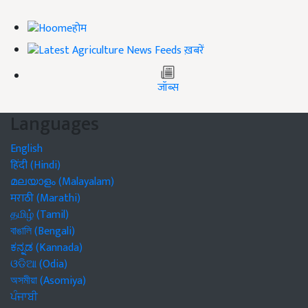
होम
ख़बरें
जॉब्स
Languages
English
हिंदी (Hindi)
മലയാളം (Malayalam)
मराठी (Marathi)
தமிழ் (Tamil)
বাঙালি (Bengali)
ಕನ್ನಡ (Kannada)
ଓଡିଆ (Odia)
অসমীয়া (Asomiya)
ਪੰਜਾਬੀ