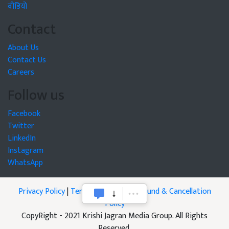
वीडियो
Contact
About Us
Contact Us
Careers
Follow us
Facebook
Twitter
LinkedIn
Instagram
WhatsApp
Privacy Policy
|
Terms of Service
|
Refund & Cancellation
Policy
CopyRight - 2021 Krishi Jagran Media Group. All Rights
Reserved.