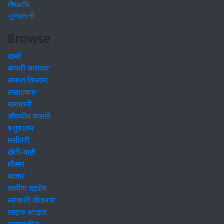
తెలుగు
ગુજરાતી
Browse
खबरें
कंपनी समाचार
सफल किसान
साक्षात्कार
बागवानी
औषधीय फसलें
पशुपालन
मशीनरी
खेती-बाड़ी
मौसम
बाजार
ग्रामीण उद्द्योग
सरकारी योजनाएं
लाइफ स्टाइल