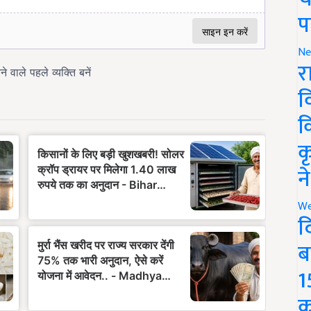
प
Ne
र
व
क
क
न
We
द
ब
1
क