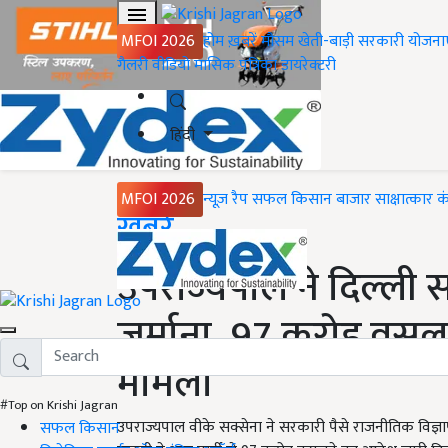
MFOI 2026
होम
ख़बरें
मौसम
खेती-बाड़ी
सरकारी योजना
गैलरी
वीडियो
मासिक पत्रिका
डायरेक्टरी
हिंदी
MFOI 2026
न्यूज़ रैप
सफल किसान
बाजार
साक्षात्कार
क
Home
ख़बरें
उपराज्यपाल ने दिल्ली
जुर्माना, 97 करोड़ वसूल
मामला
#Top on Krishi Jagran
उपराज्यपाल वीके सक्सेना ने सरकारी पैसे राजनीतिक विज्ञा
सफल किसान