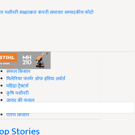
ार
मशीनरी
साक्षात्कार
कंपनी समाचार
सम्पादकीय
फोटो
op on Krishi Jagran
सफल किसान
मिलेनियर फार्मर ऑफ इंडिया अवॉर्ड
महिंद्रा ट्रैक्टर्स
कृषि मशीनरी
जायद की फसल
बिज़नेस आइडियाज
पीएम किसान
op Stories