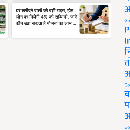
अ
Go
P
I
न
त
अ
Go
ब
प
अ
Go