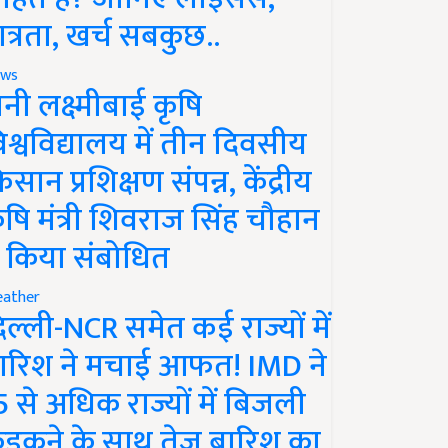
ात्रता, खर्च सबकुछ..
ws
ानी लक्ष्मीबाई कृषि
िश्वविद्यालय में तीन दिवसीय
िसान प्रशिक्षण संपन्न, केंद्रीय
ृषि मंत्री शिवराज सिंह चौहान
े किया संबोधित
ather
िल्ली-NCR समेत कई राज्यों में
ारिश ने मचाई आफत! IMD ने
5 से अधिक राज्यों में बिजली
ड़कने के साथ तेज बारिश का