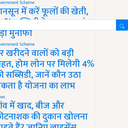
vernment Scheme
ानसून में करें फूलों की खेती,
0% सब्सिडी के साथ कमाएं
ड़ा मुनाफा
vernment Scheme
र खरीदने वालों को बड़ी
ाहत, होम लोन पर मिलेगी 4%
ी सब्सिडी, जानें कौन उठा
कता है योजना का लाभ
ws
ांव में खाद, बीज और
ीटनाशक की दुकान खोलना
ाहते हैं? जानिए लाइसेंस,