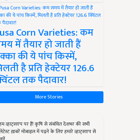
usa Corn Varieties: कम
मय में तैयार हो जाती हैं
क्का की ये पांच किस्में,
िलती है प्रति हेक्टेयर 126.6
्विंटल तक पैदावार!
More Stories
हम व्हाट्सएप पर हैं! कृषि से संबंधित देशभर की सभी
लेटेस्ट ख़बरें मोबाइल में पढ़ने के लिए हमारे व्हाट्सएप से
जुड़ें.