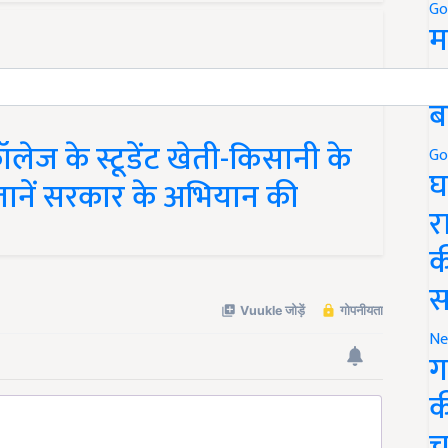
Go
म
5
ब
ेज के स्टूडेंट खेती-किसानी के
Go
ानें सरकार के अभियान की
घ
र
क
स
Ne
ग
क
च