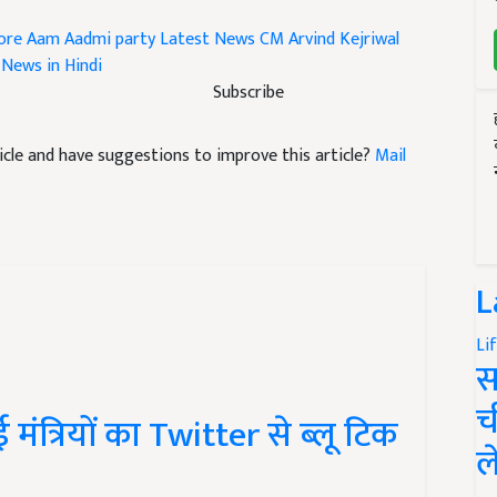
ore
Aam Aadmi party Latest News
CM Arvind Kejriwal
 News in Hindi
Subscribe
rticle and have suggestions to improve this article?
Mail
L
Li
स
त्रियों का Twitter से ब्लू टिक
च
ल