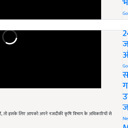
भ
Go
P
2
ज
औ
Go
स
ग
उ
ज
ैं, तो इसके लिए आपको अपने नजदीकी कृषि विभाग के अधिकारियों से
Ne
M
ge students are earning from this work of farming, know