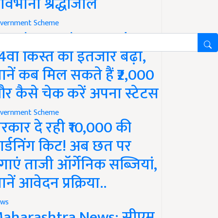
ावभीनी श्रद्धांजलि
vernment Scheme
M Kisan Yojana Update:
4वीं किस्त का इंतजार बढ़ा,
ानें कब मिल सकते हैं ₹2,000
र कैसे चेक करें अपना स्टेटस
vernment Scheme
रकार दे रही ₹10,000 की
ार्डनिंग किट! अब छत पर
गाएं ताजी ऑर्गेनिक सब्जियां,
ानें आवेदन प्रक्रिया..
ws
aharashtra News: सीएम