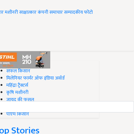
ार
मशीनरी
साक्षात्कार
कंपनी समाचार
सम्पादकीय
फोटो
op on Krishi Jagran
सफल किसान
मिलेनियर फार्मर ऑफ इंडिया अवॉर्ड
महिंद्रा ट्रैक्टर्स
कृषि मशीनरी
जायद की फसल
बिज़नेस आइडियाज
पीएम किसान
op Stories