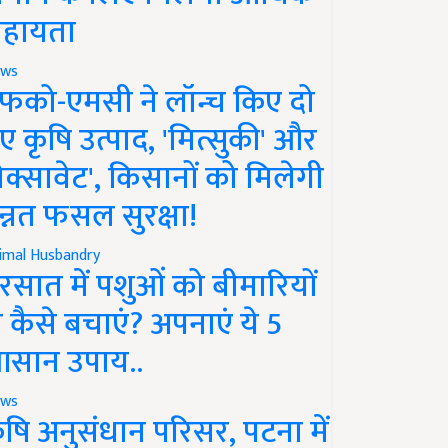
हायता
ws
फको-एमसी ने लॉन्च किए दो
ए कृषि उत्पाद, 'मित्सुकी' और
नेक्सावेट', किसानों को मिलेगी
न्नत फसल सुरक्षा!
imal Husbandry
रसात में पशुओं को बीमारियों
े कैसे बचाएं? अपनाएं ये 5
सान उपाय..
ws
ृषि अनुसंधान परिसर, पटना में