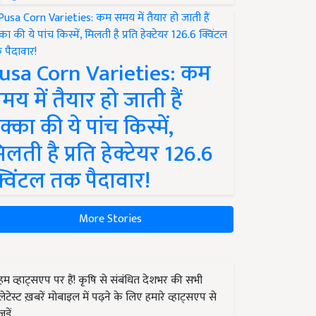
usa Corn Varieties: कम
मय में तैयार हो जाती हैं
क्का की ये पांच किस्में,
िलती है प्रति हेक्टेयर 126.6
्विंटल तक पैदावार!
More Stories
हम व्हाट्सएप पर हैं! कृषि से संबंधित देशभर की सभी
लेटेस्ट ख़बरें मोबाइल में पढ़ने के लिए हमारे व्हाट्सएप से
जुड़ें.