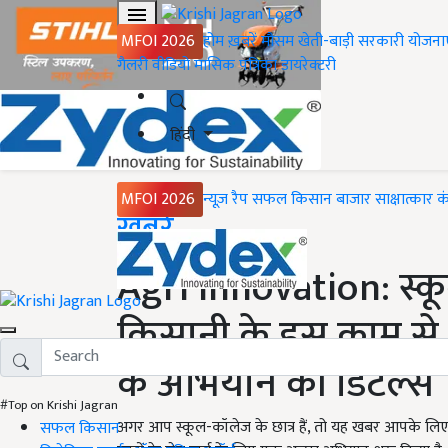
MFOI 2026
होम
ख़बरें
मौसम
खेती-बाड़ी
सरकारी योजना
गैलरी
वीडियो
मासिक पत्रिका
डायरेक्टरी
हिंदी
MFOI 2026
न्यूज़ रैप
सफल किसान
बाजार
साक्षात्कार
क
Home
ख़बरें
Agri Innovation: स्कूल
किसानी के इस काम से 
के अभियान की डिटेल्स
#Top on Krishi Jagran
अगर आप स्कूल-कॉलेज के छात्र हैं, तो यह खबर आपके ल
सफल किसान