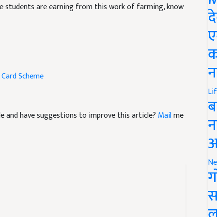
द
ए
क
h Card Scheme
न
Li
ब
icle and have suggestions to improve this article?
Mail
me
न
आ
Ne
ग
स
ल