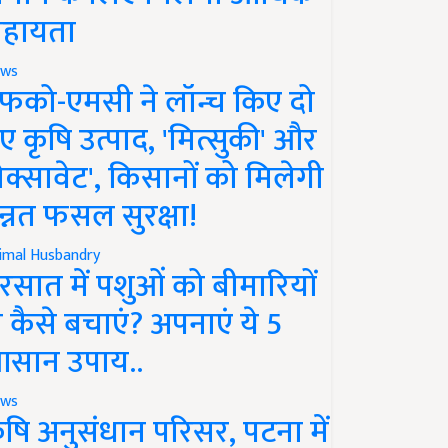
हायता
ws
फको-एमसी ने लॉन्च किए दो
ए कृषि उत्पाद, 'मित्सुकी' और
नेक्सावेट', किसानों को मिलेगी
न्नत फसल सुरक्षा!
imal Husbandry
रसात में पशुओं को बीमारियों
े कैसे बचाएं? अपनाएं ये 5
सान उपाय..
ws
ृषि अनुसंधान परिसर, पटना में