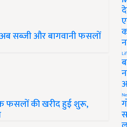
द
ए
 अब सब्जी और बागवानी फसलों
क
न
Li
ब
न
आ
फसलों की खरीद हुई शुरू,
Ne
ग
त
स
ल