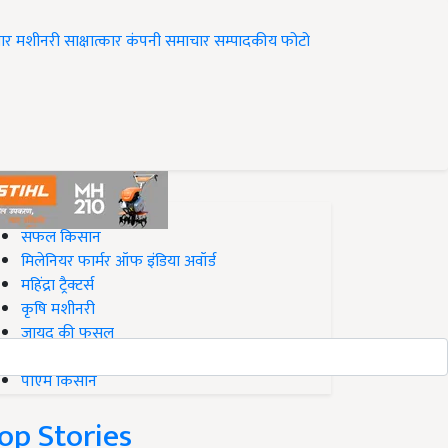
ार
मशीनरी
साक्षात्कार
कंपनी समाचार
सम्पादकीय
फोटो
op on Krishi Jagran
सफल किसान
मिलेनियर फार्मर ऑफ इंडिया अवॉर्ड
महिंद्रा ट्रैक्टर्स
कृषि मशीनरी
जायद की फसल
बिज़नेस आइडियाज
पीएम किसान
op Stories