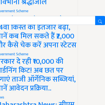
ावभीनी श्रद्धांजलि
vernment Scheme
M Kisan Yojana Update:
4वीं किस्त का इंतजार बढ़ा,
ानें कब मिल सकते हैं ₹2,000
र कैसे चेक करें अपना स्टेटस
vernment Scheme
रकार दे रही ₹10,000 की
ार्डनिंग किट! अब छत पर
गाएं ताजी ऑर्गेनिक सब्जियां,
ानें आवेदन प्रक्रिया..
ws
aharashtra News: सीएम