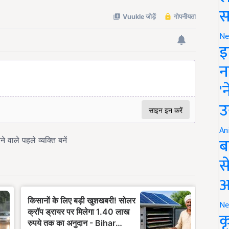
स
Ne
इ
न
'
उ
An
ब
स
आ
Ne
क