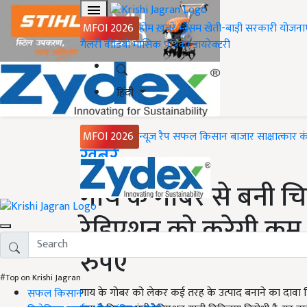
MFOI 2026
होम
ख़बरें
मौसम
खेती-बाड़ी
सरकारी योजना
गैलरी
वीडियो
मासिक पत्रिका
डायरेक्टरी
हिंदी
MFOI 2026
न्यूज़ रैप
सफल किसान
बाजार
साक्षात्कार
क
Home
ख़बरें
गाय के गोबर से बनी च
रेडिएशन को करेगी कम,
रुपए
#Top on Krishi Jagran
गाय के गोबर को लेकर कई तरह के उत्पाद बनाने का दावा 
सफल किसान