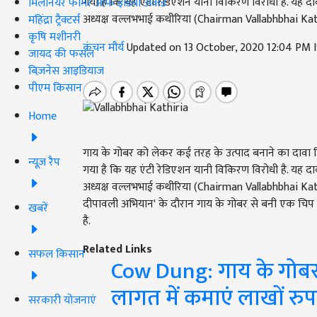
गया है कि यह एंटी रेडिएशन यानी विकिरण विरोधी है. यह
मिलेनियर फार्मर ऑफ इंडिया अवॉर्ड
अध्यक्ष वल्लभभाई कथीरिया (Chairman Vallabhbhai Kathir
महिंद्रा ट्रैक्टर्स
कृषि मशीनरी
कंचन मौर्य
Updated on 13 October, 2020 12:04 PM 
जायद की फसल
बिज़नेस आइडियाज
पीएम किसान
Home
गाय के गोबर को लेकर कई तरह के उत्पाद बनाने का दावा 
न्यूज़ रैप
गया है कि यह एंटी रेडिएशन यानी विकिरण विरोधी है. यह
अध्यक्ष वल्लभभाई कथीरिया (Chairman Vallabhbhai Kathiria)
दीपावली अभियान' के दौरान गाय के गोबर से बनी एक चि
खबरें
है.
Related Links
सफल किसान
Cow Dung: गाय के गोबर स
लागत में कमाएं लाखों रु
सरकारी योजनाएं