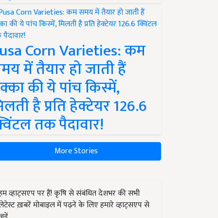
usa Corn Varieties: कम
मय में तैयार हो जाती हैं
क्का की ये पांच किस्में,
िलती है प्रति हेक्टेयर 126.6
्विंटल तक पैदावार!
More Stories
हम व्हाट्सएप पर हैं! कृषि से संबंधित देशभर की सभी
लेटेस्ट ख़बरें मोबाइल में पढ़ने के लिए हमारे व्हाट्सएप से
जुड़ें.