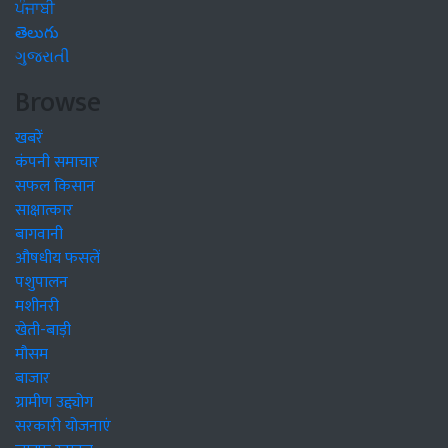
ਪੰਜਾਬੀ
తెలుగు
ગુજરાતી
Browse
खबरें
कंपनी समाचार
सफल किसान
साक्षात्कार
बागवानी
औषधीय फसलें
पशुपालन
मशीनरी
खेती-बाड़ी
मौसम
बाजार
ग्रामीण उद्द्योग
सरकारी योजनाएं