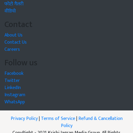
फोटो गैलरी
वीडियो
Contact
About Us
Contact Us
Careers
Follow us
Facebook
Twitter
LinkedIn
Instagram
WhatsApp
Privacy Policy
|
Terms of Service
|
Refund & Cancellation
Policy
CopyRight - 2021 Krishi Jagran Media Group. All Rights