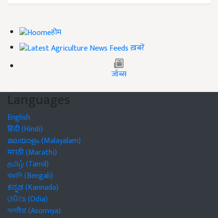
होम
ख़बरें
जॉब्स
Languages
English
हिंदी (Hindi)
മലയാളം (Malayalam)
मराठी (Marathi)
தமிழ் (Tamil)
বাঙালি (Bengali)
ಕನ್ನಡ (Kannada)
ଓଡିଆ (Odia)
অসমীয়া (Asomiya)