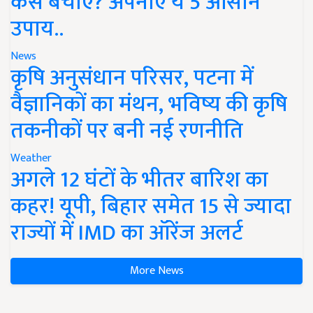
कैसे बचाएं? अपनाएं ये 5 आसान
उपाय..
News
कृषि अनुसंधान परिसर, पटना में
वैज्ञानिकों का मंथन, भविष्य की कृषि
तकनीकों पर बनी नई रणनीति
Weather
अगले 12 घंटों के भीतर बारिश का
कहर! यूपी, बिहार समेत 15 से ज्यादा
राज्यों में IMD का ऑरेंज अलर्ट
More News