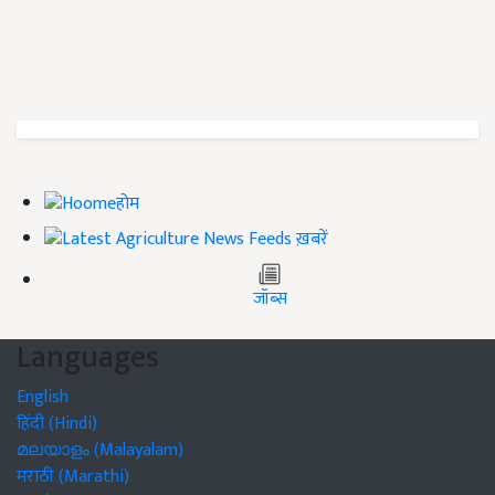
होम
ख़बरें
जॉब्स
Languages
English
हिंदी (Hindi)
മലയാളം (Malayalam)
मराठी (Marathi)