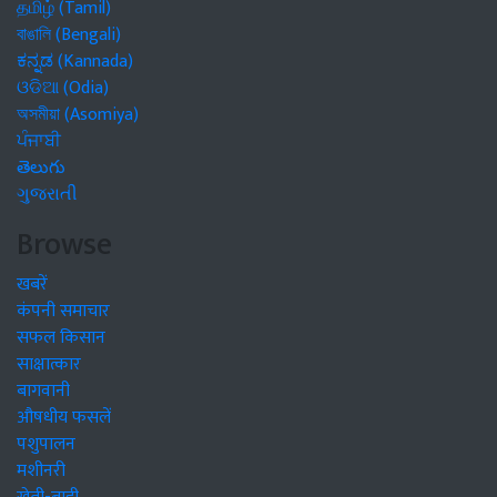
தமிழ் (Tamil)
বাঙালি (Bengali)
ಕನ್ನಡ (Kannada)
ଓଡିଆ (Odia)
অসমীয়া (Asomiya)
ਪੰਜਾਬੀ
తెలుగు
ગુજરાતી
Browse
खबरें
कंपनी समाचार
सफल किसान
साक्षात्कार
बागवानी
औषधीय फसलें
पशुपालन
मशीनरी