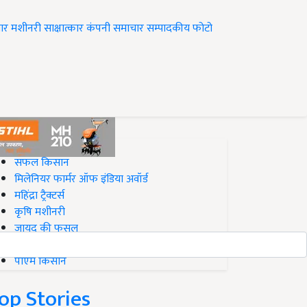
ार
मशीनरी
साक्षात्कार
कंपनी समाचार
सम्पादकीय
फोटो
op on Krishi Jagran
सफल किसान
मिलेनियर फार्मर ऑफ इंडिया अवॉर्ड
महिंद्रा ट्रैक्टर्स
कृषि मशीनरी
जायद की फसल
बिज़नेस आइडियाज
पीएम किसान
op Stories