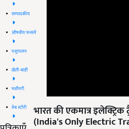
सम्पादकीय
औषधीय फसलें
पशुपालन
खेती-बाड़ी
मशीनरी
भारत की एकमात्र इलेक्ट्रिक ट
वेब स्टोरी
(
India's Only Electric 
पत्रिकाएँ
आपको बता दें कि पंजाब स्थित सोनालिका ट्रैक्टर्स भारत की 