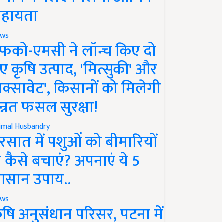
हायता
ws
फको-एमसी ने लॉन्च किए दो
ए कृषि उत्पाद, 'मित्सुकी' और
नेक्सावेट', किसानों को मिलेगी
न्नत फसल सुरक्षा!
imal Husbandry
रसात में पशुओं को बीमारियों
े कैसे बचाएं? अपनाएं ये 5
सान उपाय..
ws
ृषि अनुसंधान परिसर, पटना में