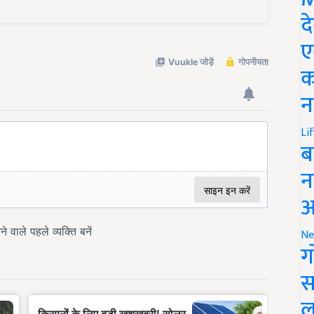
द
ए
क
न
Li
ब
न
आ
Ne
ग
स
ल