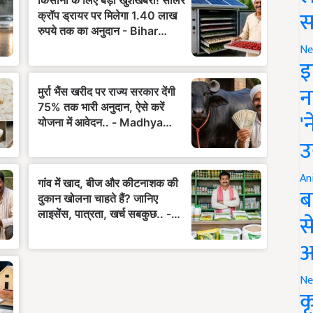
स
Ne
इ
न
'
उ
An
ब
स
आ
Ne
क