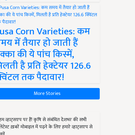
usa Corn Varieties: कम
मय में तैयार हो जाती हैं
क्का की ये पांच किस्में,
िलती है प्रति हेक्टेयर 126.6
्विंटल तक पैदावार!
More Stories
हम व्हाट्सएप पर हैं! कृषि से संबंधित देशभर की सभी
लेटेस्ट ख़बरें मोबाइल में पढ़ने के लिए हमारे व्हाट्सएप से
जुड़ें.