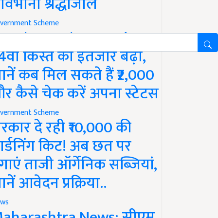
ावभीनी श्रद्धांजलि
vernment Scheme
M Kisan Yojana Update:
4वीं किस्त का इंतजार बढ़ा,
ानें कब मिल सकते हैं ₹2,000
र कैसे चेक करें अपना स्टेटस
vernment Scheme
रकार दे रही ₹10,000 की
ार्डनिंग किट! अब छत पर
गाएं ताजी ऑर्गेनिक सब्जियां,
ानें आवेदन प्रक्रिया..
ws
aharashtra News: सीएम