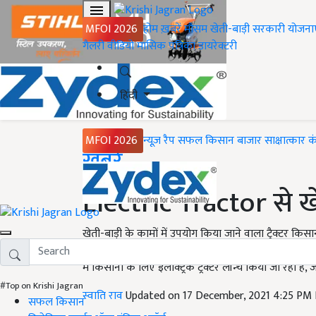
MFOI 2026
होम
ख़बरें
मौसम
खेती-बाड़ी
सरकारी योजना
गैलरी
वीडियो
मासिक पत्रिका
डायरेक्टरी
हिंदी
MFOI 2026
न्यूज़ रैप
सफल किसान
बाजार
साक्षात्कार
क
Home
ख़बरें
Electric Tractor से 
खेती-बाड़ी के कामों में उपयोग किया जाने वाला ट्रैक्टर किसा
बखूबी किया जाता है. सरकार भी किसानों के लिए खेती-ब
में किसानों के लिए इलेक्ट्रिक ट्रैक्टर लॉन्च किया जा रहा ह
#Top on Krishi Jagran
स्वाति राव
Updated on 17 December, 2021 4:25 PM
सफल किसान