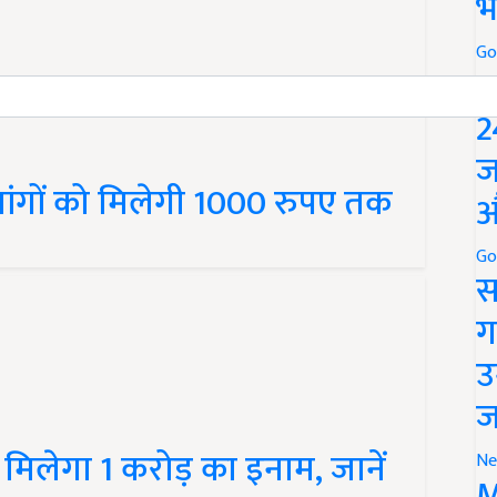
भ
Go
P
2
ज
लांगों को मिलेगी 1000 रुपए तक
औ
Go
स
ग
उ
ज
को मिलेगा 1 करोड़ का इनाम, जानें
Ne
M