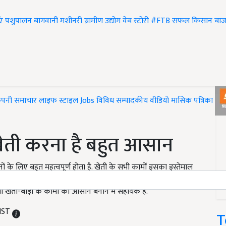
एं
पशुपालन
बागवानी
मशीनरी
ग्रामीण उद्योग
वेब स्टोरी
#FTB
सफल किसान
बाज
ंपनी समाचार
लाइफ स्टाइल
Jobs
विविध
सम्पादकीय
वीडियो
मासिक पत्रिका
#T
खेती करना है बहुत आसान
नों के लिए बहुत महत्वपूर्ण होता है. खेती के सभी कामों इसका इस्तेमाल
ाड़ी के काम आसान बनाने के लिए नई-नई तकनीक पेश करती है. इसी कड़ी
ै, जो खेती-बाड़ी के कामों को आसान बनाने में सहायक है.
 IST
T