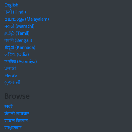
English
हिंदी (Hindi)
മലയാളം (Malayalam)
मराठी (Marathi)
தமிழ் (Tamil)
বাঙালি (Bengali)
ಕನ್ನಡ (Kannada)
ଓଡିଆ (Odia)
অসমীয়া (Asomiya)
ਪੰਜਾਬੀ
తెలుగు
ગુજરાતી
Browse
खबरें
कंपनी समाचार
सफल किसान
साक्षात्कार