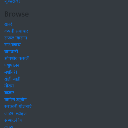
ગુજરાતી
Browse
खबरें
कंपनी समाचार
सफल किसान
साक्षात्कार
बागवानी
औषधीय फसलें
पशुपालन
मशीनरी
खेती-बाड़ी
मौसम
बाजार
ग्रामीण उद्द्योग
सरकारी योजनाएं
लाइफ स्टाइल
सम्पादकीय
जॉब्स