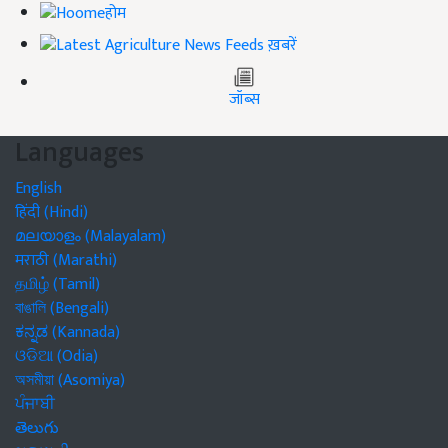
होम
ख़बरें
जॉब्स
Languages
English
हिंदी (Hindi)
മലയാളം (Malayalam)
मराठी (Marathi)
தமிழ் (Tamil)
বাঙালি (Bengali)
ಕನ್ನಡ (Kannada)
ଓଡିଆ (Odia)
অসমীয়া (Asomiya)
ਪੰਜਾਬੀ
తెలుగు