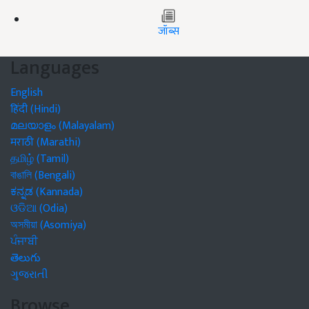
जॉब्स
Languages
English
हिंदी (Hindi)
മലയാളം (Malayalam)
मराठी (Marathi)
தமிழ் (Tamil)
বাঙালি (Bengali)
ಕನ್ನಡ (Kannada)
ଓଡିଆ (Odia)
অসমীয়া (Asomiya)
ਪੰਜਾਬੀ
తెలుగు
ગુજરાતી
Browse