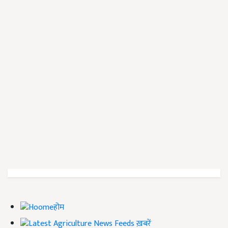
होम
ख़बरें