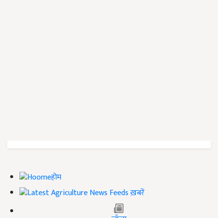
होम
ख़बरें