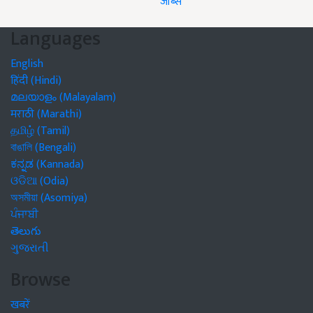
जॉब्स
Languages
English
हिंदी (Hindi)
മലയാളം (Malayalam)
मराठी (Marathi)
தமிழ் (Tamil)
বাঙালি (Bengali)
ಕನ್ನಡ (Kannada)
ଓଡିଆ (Odia)
অসমীয়া (Asomiya)
ਪੰਜਾਬੀ
తెలుగు
ગુજરાતી
Browse
खबरें